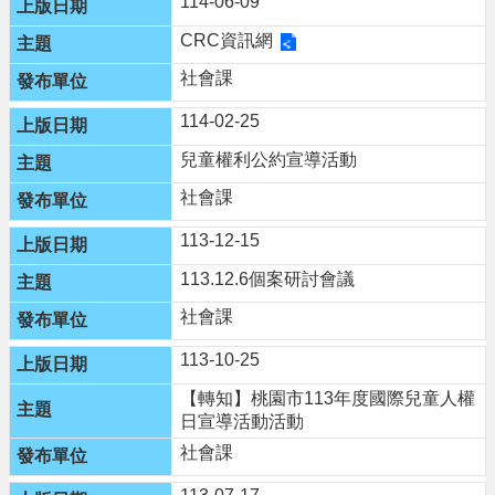
114-06-09
頁
CRC資訊網
網
站
社會課
導
覽
114-02-25
兒童權利公約宣導活動
市
政
社會課
信
箱
113-12-15
常
113.12.6個案研討會議
見
社會課
問
答
113-10-25
桃
【轉知】桃園市113年度國際兒童人權
園
日宣導活動活動
市
社會課
政
府