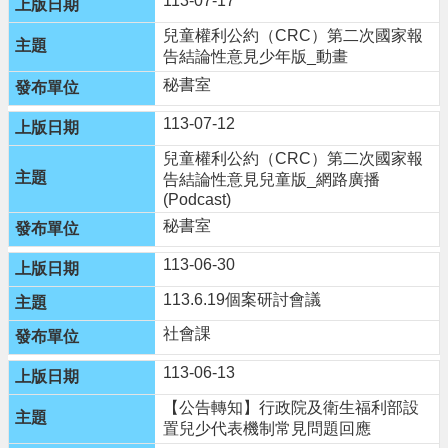
113-07-17
隱
兒童權利公約（CRC）第二次國家報
私
告結論性意見少年版_動畫
權
秘書室
政
策
113-07-12
政
兒童權利公約（CRC）第二次國家報
府
告結論性意見兒童版_網路廣播
網
(Podcast)
站
秘書室
資
料
113-06-30
開
放
113.6.19個案研討會議
宣
社會課
告
113-06-13
網
站
【公告轉知】行政院及衛生福利部設
安
置兒少代表機制常見問題回應
全