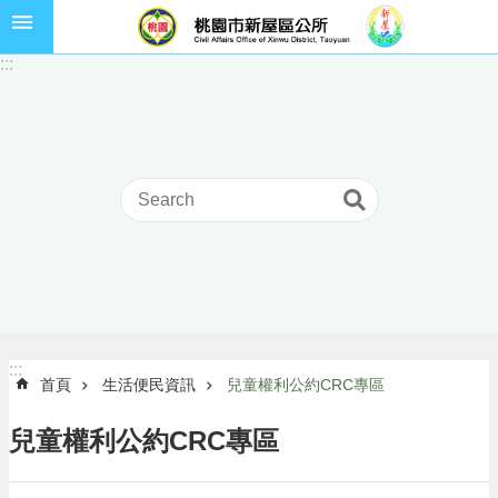
跳到主要內容區塊
市
:::
民
卡
進
階
搜
尋
本
區
介
:::
:::
首頁
生活便民資訊
兒童權利公約CRC專區
紹
訊
兒童權利公約CRC專區
息
公