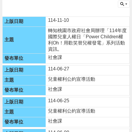
告
生
活
114-11-10
便
民
轉知桃園市政府社會局辦理「114年度
資
國際兒童人權日「Power Children權
訊
利Oh！用歡笑替兒權發電」系列活動
資訊。
機
社會課
關
通
114-06-27
訊
錄
兒童權利公約宣導活動
社會課
相
關
114-06-25
資
料
兒童權利公約宣導活動
社會課
回
首