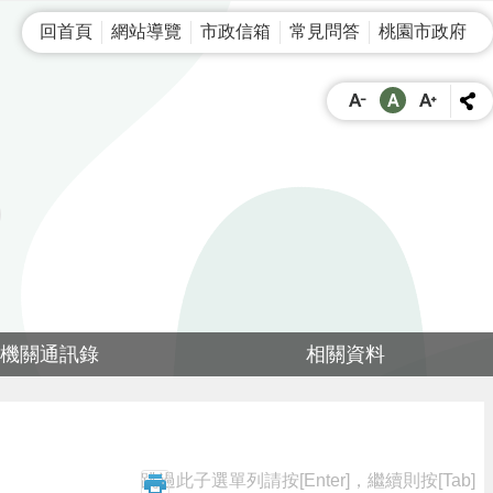
回首頁
網站導覽
市政信箱
常見問答
桃園市政府
機關通訊錄
相關資料
跳過此子選單列請按[Enter]，繼續則按[Tab]