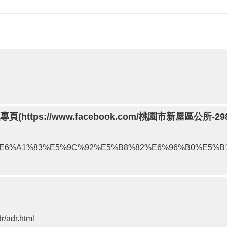
ttps://www.facebook.com/桃園市新屋區公所-29811
.com/%E6%A1%83%E5%9C%92%E5%B8%82%E6%96%B0%E5
r/adr.html