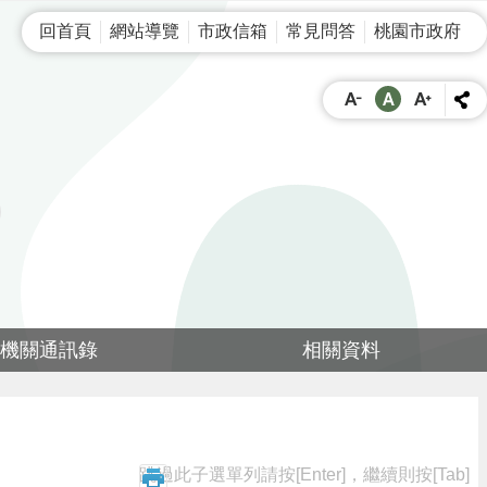
回首頁
網站導覽
市政信箱
常見問答
桃園市政府
機關通訊錄
相關資料
跳過此子選單列請按[Enter]，繼續則按[Tab]