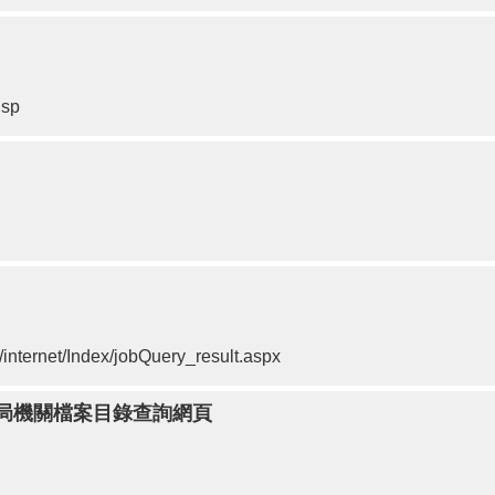
jsp
/internet/Index/jobQuery_result.aspx
局機關檔案目錄查詢網頁