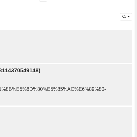
4370549148)
%B1%8B%E5%8D%80%E5%85%AC%E6%89%80-