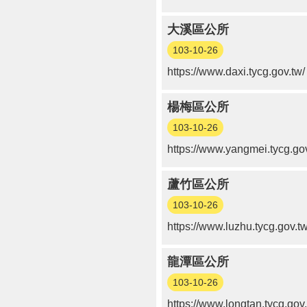
大溪區公所
103-10-26
https://www.daxi.tycg.gov.tw/
楊梅區公所
103-10-26
https://www.yangmei.tycg.gov
蘆竹區公所
103-10-26
https://www.luzhu.tycg.gov.tw
龍潭區公所
103-10-26
https://www.longtan.tycg.gov.