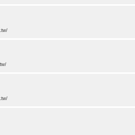
.tw/
tw/
.tw/