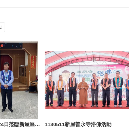
動
蘇副市長俊賓於114年1月24日蒞臨新屋區公所發送福袋
1130511新屋善永寺浴佛活動