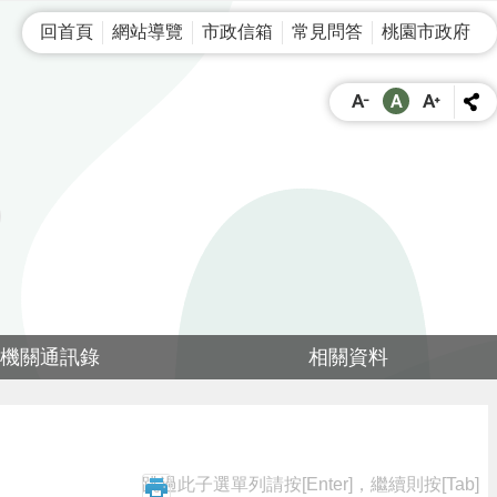
回首頁
網站導覽
市政信箱
常見問答
桃園市政府
機關通訊錄
相關資料
跳過此子選單列請按[Enter]，繼續則按[Tab]