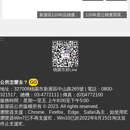
頁
網
新屋區110年品德優...
110年度公務實用英...
站
導
覽
:::
市
政
信
箱
桃園市府Line
常
見
公所怎麼去？
GO
問
地址：327008桃園市新屋區中山路265號 | 電話：0800-
答
321517、總機：03-4772111 | 傳真：(03)4772100
桃
服務時間：星期一至五 上午8:00至下午5:00
新屋區公所版權所有 © 2023. All rights reserved.
園
瀏覽器支援：Chrome、Firefox、Edge、Safari為主，如使用IE
市
瀏覽器Win7已不再支援IE，Win10已於2022年6月15日淘汰並
政
停止支援IE。
府