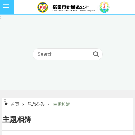
跳到主要內容區塊
市
:::
民
卡
進
階
搜
尋
本
區
介
:::
:::
首頁
訊息公告
主題相簿
紹
訊
主題相簿
息
公