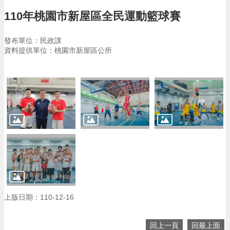
告
110年桃園市新屋區全民運動籃球賽
生
活
發布單位：民政課
便
資料提供單位：桃園市新屋區公所
民
資
訊
機
關
通
訊
錄
相
關
資
料
上版日期：110-12-16
回
首
回上一頁
回最上面