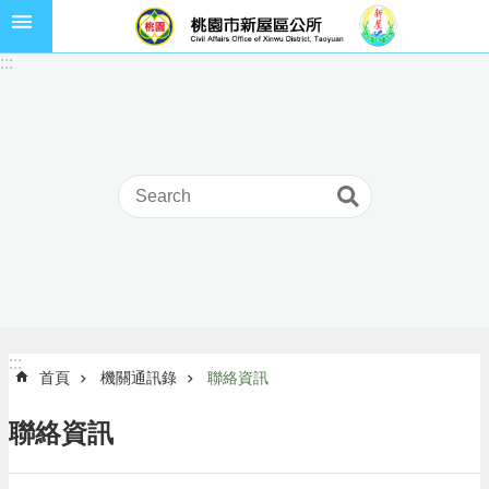
跳到主要內容區塊
市
:::
民
卡
進
階
搜
尋
本
區
介
:::
:::
首頁
機關通訊錄
聯絡資訊
紹
訊
聯絡資訊
息
公