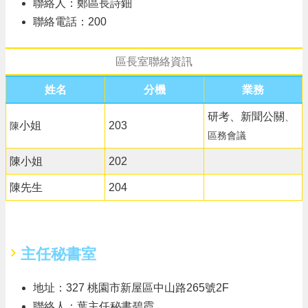
聯絡人：鄭區長詩鈿
頁
聯絡電話：200
網
站
導
區長室聯絡資訊
覽
姓名
分機
業務
市
政
研考、新聞公關
、
小姐
203
陳
信
區務會議
箱
陳小姐
202
常
見
陳先生
204
問
答
桃
主任秘書室
園
市
政
地址：327 桃園市新屋區中山路265號2F
府
聯絡人：葉主任秘書碧霞