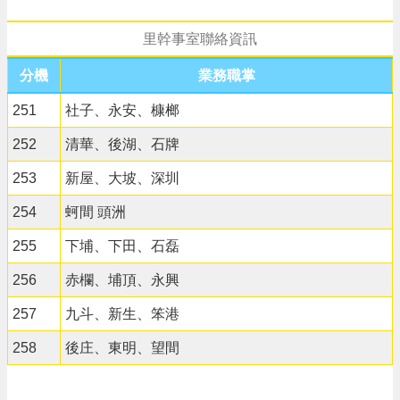
里幹事室聯絡資訊
分機
業務職掌
251
社子、永安、槺榔
252
清華、後湖、石牌
253
新屋、大坡、深圳
254
蚵間 頭洲
255
下埔、下田、石磊
256
赤欄、埔頂、永興
257
九斗、新生、笨港
258
後庄、東明、望間