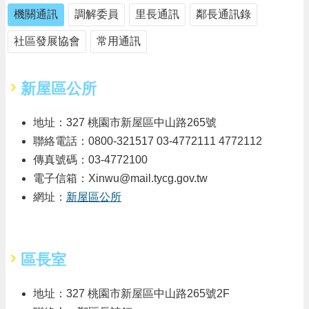
告
機關通訊
調解委員
里長通訊
鄰長通訊錄
生
社區發展協會
常用通訊
活
便
民
資
新屋區公所
訊
地址：327 桃園市新屋區中山路265號
機
關
聯絡電話：0800-321517 03-4772111 4772112
通
傳真號碼：03-4772100
訊
電子信箱：Xinwu@mail.tycg.gov.tw
錄
網址：
新屋區公所
相
關
資
料
區長室
回
地址：327 桃園市新屋區中山路265號2F
首