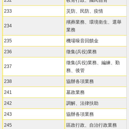
232
教育行政、國民體育
政
策
233
災防、民防、疫情
殯葬業務、環境衛生、選舉
234
業務
235
機場噪音回饋金
236
徵集(兵役)業務
徵集(兵役)業務、編練、勤
237
務、後管
238
協辦各項業務
241
墓政業務
242
調解、法律扶助
243
協辦各項業務
245
區政行政、自治行政業務