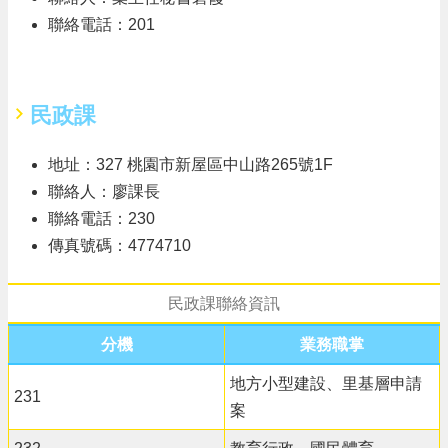
聯絡電話：201
隱
私
權
政
民政課
策
政
地址：327 桃園市新屋區中山路265號1F
府
聯絡人：廖課長
網
站
聯絡電話：230
資
傳真號碼：4774710
料
開
放
民政課聯絡資訊
宣
告
分機
業務職掌
網
地方小型建設、里基層申請
231
站
案
安
全