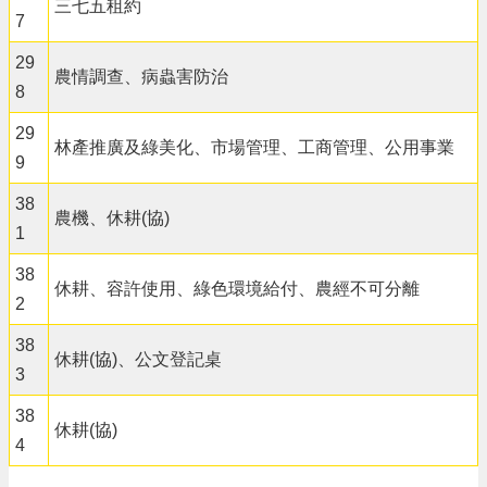
三七五租約
7
29
農情調查、病蟲害防治
8
29
林產推廣及綠美化、市場管理、工商管理、公用事業
9
38
農機、休耕(協)
1
38
休耕、容許使用、綠色環境給付、農經不可分離
2
38
休耕(協)、公文登記桌
3
38
休耕(協)
4