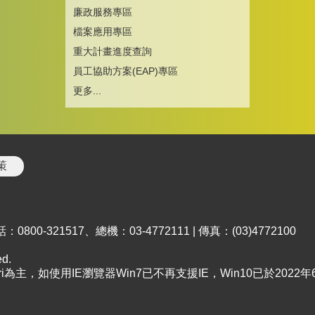
廉政服務專區
檔案應用專區
重大計畫進度查詢
員工協助方案(EAP)專區
更多...
策
00-321517、總機：03-4772111 | 傳真：(03)4772100
d.
afari為主，如使用IE瀏覽器Win7已不再支援IE，Win10已於202