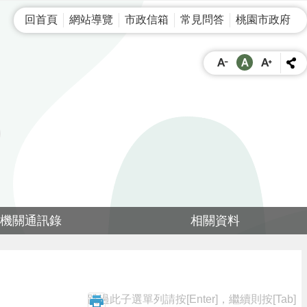
回首頁
網站導覽
市政信箱
常見問答
桃園市政府
機關通訊錄
相關資料
跳過此子選單列請按[Enter]，繼續則按[Tab]