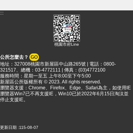
頁
:::
網
站
導
覽
市
桃園市府Line
政
信
公所怎麼去？
GO
箱
地址：327008桃園市新屋區中山路265號 | 電話：0800-
321517、總機：03-4772111 | 傳真：(03)4772100
常
服務時間：星期一至五 上午8:00至下午5:00
見
新屋區公所版權所有 © 2023. All rights reserved.
問
瀏覽器支援：Chrome、Firefox、Edge、Safari為主，如使用IE
答
瀏覽器Win7已不再支援IE，Win10已於2022年6月15日淘汰並
停止支援IE。
桃
園
市
政
更新日期
115-08-07
府