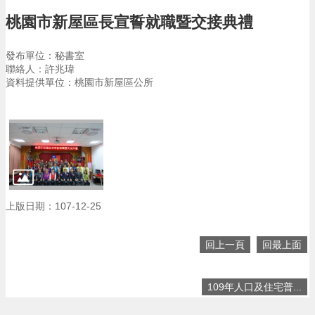
告
桃園市新屋區長宣誓就職暨交接典禮
生
活
發布單位：秘書室
便
聯絡人：許兆瑋
民
資料提供單位：桃園市新屋區公所
資
訊
機
關
通
訊
錄
上版日期：107-12-25
相
關
資
回上一頁
回最上面
料
109年人口及住宅普...
回
首