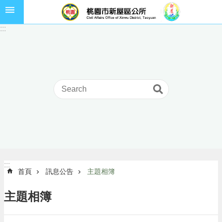
跳到主要內容區塊
市
:::
民
卡
進
階
搜
尋
本
區
介
:::
:::
首頁
訊息公告
主題相簿
紹
訊
主題相簿
息
公