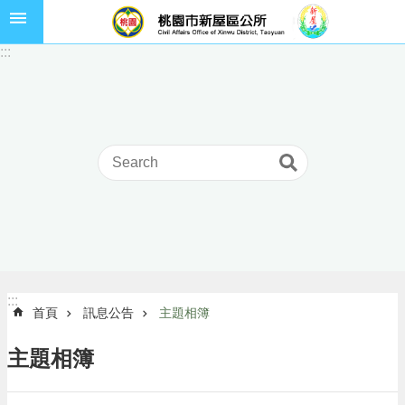
跳到主要內容區塊
市
:::
民
卡
進
階
搜
尋
本
區
介
:::
:::
首頁
訊息公告
主題相簿
紹
訊
主題相簿
息
公