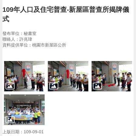
告
109年人口及住宅普查-新屋區普查所揭牌儀
生
式
活
便
民
發布單位：秘書室
資
聯絡人：許兆瑋
訊
資料提供單位：桃園市新屋區公所
機
關
通
訊
錄
相
關
資
料
回
首
上版日期：109-09-01