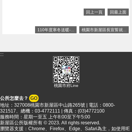
頁
回上一頁
回最上面
網
站
導
110年度寒冬送暖-...
桃園市新屋區長宣誓就...
覽
市
政
:::
信
箱
常
見
問
桃園市府Line
答
公所怎麼去？
GO
桃
地址：327008桃園市新屋區中山路265號 | 電話：0800-
園
321517、總機：03-4772111 | 傳真：(03)4772100
市
服務時間：星期一至五 上午8:00至下午5:00
政
新屋區公所版權所有 © 2023. All rights reserved.
府
瀏覽器支援：Chrome、Firefox、Edge、Safari為主，如使用IE