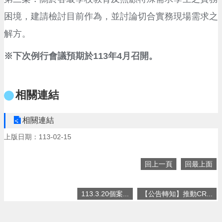
頁
困境，建請檢討目前作為，並討論切合實務現場需求之
網
站
解方。
導
覽
※下次例行會議預期於113年4月召開。
市
政
信
相關連結
箱
相關連結
常
見
上版日期：113-02-15
問
答
回上一頁
回最上面
桃
園
市
113.3.20個案...
【公告轉知】推動CR...
政
府