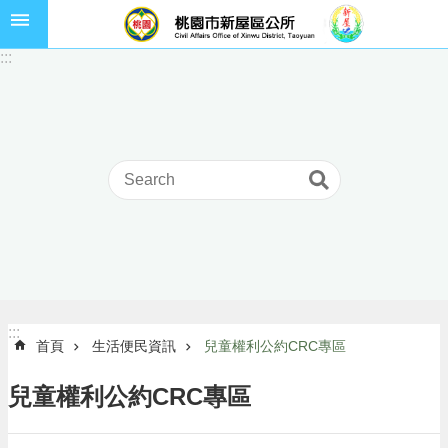
跳到主要內容區塊
市
:::
民
卡
進
階
搜
尋
本
區
介
:::
:::
首頁
生活便民資訊
兒童權利公約CRC專區
紹
訊
兒童權利公約CRC專區
息
公