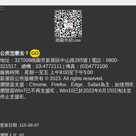
:::
隱
私
權
政
策
桃園市府Line
政
府
公所怎麼去？
GO
網
地址：327008桃園市新屋區中山路265號 | 電話：0800-
站
321517、總機：03-4772111 | 傳真：(03)4772100
資
服務時間：星期一至五 上午8:00至下午5:00
料
新屋區公所版權所有 © 2023. All rights reserved.
開
瀏覽器支援：Chrome、Firefox、Edge、Safari為主，如使用IE
放
瀏覽器Win7已不再支援IE，Win10已於2022年6月15日淘汰並
宣
停止支援IE。
告
網
站
更新日期
115-08-07
安
全
瀏覽人次
65