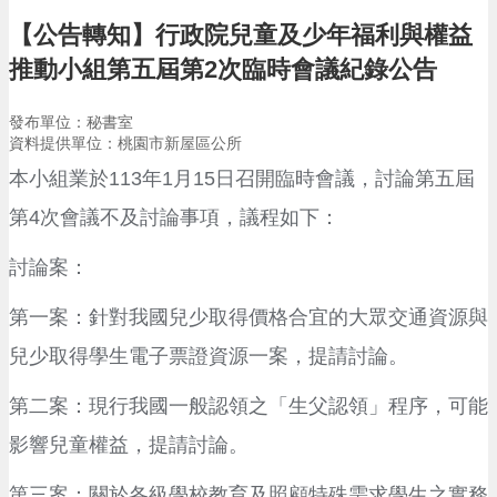
告
【公告轉知】行政院兒童及少年福利與權益
生
推動小組第五屆第2次臨時會議紀錄公告
活
便
民
發布單位：秘書室
資
資料提供單位：桃園市新屋區公所
訊
本小組業於113年1月15日召開臨時會議，討論第五屆
機
第4次會議不及討論事項，議程如下：
關
通
討論案：
訊
錄
第一案：針對我國兒少取得價格合宜的大眾交通資源與
相
兒少取得學生電子票證資源一案，提請討論。
關
資
第二案：現行我國一般認領之「生父認領」程序，可能
料
影響兒童權益，提請討論。
回
首
第三案：關於各級學校教育及照顧特殊需求學生之實務