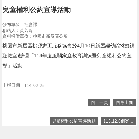
告
兒童權利公約宣導活動
生
活
發布單位：社會課
便
聯絡人：黃芳玲
民
資料提供單位：桃園市新屋區公所
資
訊
桃園市新屋區桃源志工服務協會於4月10日新屋婦幼館3樓(視
聽教室)辦理「114年度脆弱家庭教育訓練暨兒童權利公約宣
機
關
導」活動
通
訊
錄
上版日期：114-02-25
相
關
回上一頁
回最上面
資
料
兒童權利公約宣導活動
113.12.6個案...
回
首