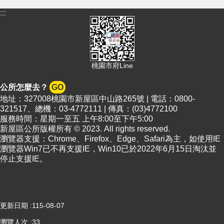
頁
:::
網
站
導
覽
桃園市府Line
市
政
公所怎麼去？
GO
信
地址：327008桃園市新屋區中山路265號 | 電話：0800-
箱
321517、總機：03-4772111 | 傳真：(03)4772100
服務時間：星期一至五 上午8:00至下午5:00
常
新屋區公所版權所有 © 2023. All rights reserved.
見
瀏覽器支援：Chrome、Firefox、Edge、Safari為主，如使用IE
問
瀏覽器Win7已不再支援IE，Win10已於2022年6月15日淘汰並
答
停止支援IE。
桃
園
市
政
更新日期
115-08-07
府
瀏覽人次
33