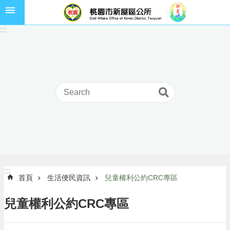
跳到主要內容區塊
市
:::
民
卡
進
階
搜
尋
本
區
介
:::
:::
首頁
生活便民資訊
兒童權利公約CRC專區
紹
訊
兒童權利公約CRC專區
息
公