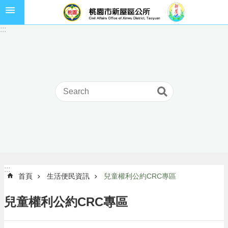
跳到主要內容區塊
市
:::
民
卡
進
階
搜
尋
本
區
介
:::
:::
首頁
生活便民資訊
兒童權利公約CRC專區
紹
訊
兒童權利公約CRC專區
息
公