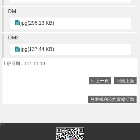
頁
DM
網
站
jpg(296.13 KB)
導
覽
DM2
市
jpg(137.44 KB)
政
信
上版日期：114-11-10
箱
常
回上一頁
回最上面
見
問
答
兒童權利公約宣導活動
桃
園
市
:::
政
府