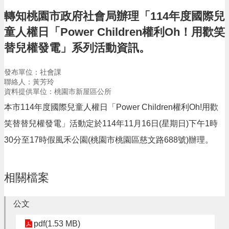
告
轉知桃園市政府社會局辦理「114年度國際兒
生
童人權日「Power Children權利Oh！用歡笑
活
便
替兒權發電」系列活動資訊。
民
資
發布單位：社會課
訊
聯絡人：黃芳玲
資料提供單位：桃園市新屋區公所
機
關
本市114年度國際兒童人權日「Power Children權利Oh!用歡
通
笑替替兒權發電」活動定於114年11月16日(星期日)下午1時
訊
錄
30分至17時假風禾公園(桃園市桃園區慈文路688號)辦理。
相
關
相關檔案
資
料
公文
回
首
pdf(1.53 MB)