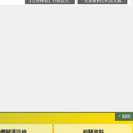
【公告轉知】行政院兒...
「兒童權利公約首次國...
關閉
機關通訊錄
相關資料