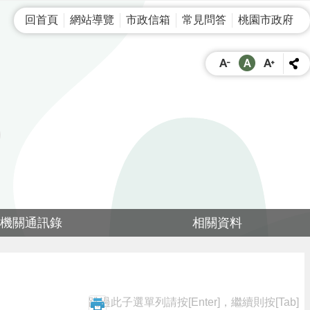
回首頁
網站導覽
市政信箱
常見問答
桃園市政府
機關通訊錄
相關資料
跳過此子選單列請按[Enter]，繼續則按[Tab]