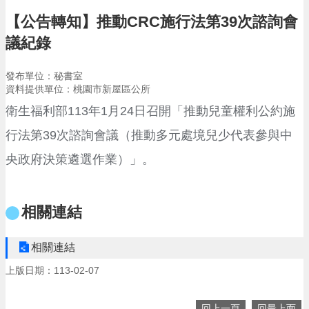
告
【公告轉知】推動CRC施行法第39次諮詢會
生
議紀錄
活
便
民
發布單位：秘書室
資
資料提供單位：桃園市新屋區公所
訊
衛生福利部113年1月24日召開「推動兒童權利公約施
機
行法第39次諮詢會議（推動多元處境兒少代表參與中
關
通
央政府決策遴選作業）」。
訊
錄
相關連結
相
關
資
相關連結
料
上版日期：113-02-07
回
首
回上一頁
回最上面