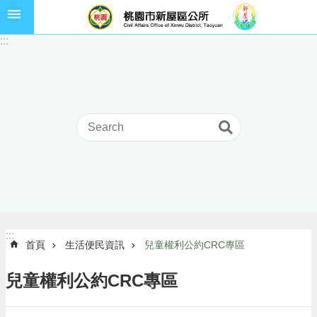
跳到主要內容區塊
市
:::
民
卡
進
階
搜
尋
本
區
介
:::
:::
首頁
生活便民資訊
兒童權利公約CRC專區
紹
訊
兒童權利公約CRC專區
息
公