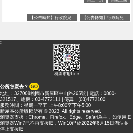
頁
網
【公告轉知】行政院兒...
【公告轉知】行政院兒...
站
導
覽
:::
市
政
信
箱
常
桃園市府Line
見
問
公所怎麼去？
GO
答
地址：327008桃園市新屋區中山路265號 | 電話：0800-
321517、總機：03-4772111 | 傳真：(03)4772100
桃
服務時間：星期一至五 上午8:00至下午5:00
園
新屋區公所版權所有 © 2023. All rights reserved.
市
瀏覽器支援：Chrome、Firefox、Edge、Safari為主，如使用IE
政
瀏覽器Win7已不再支援IE，Win10已於2022年6月15日淘汰並
府
停止支援IE。