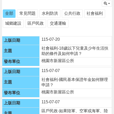
告
生
全部
常見問題
水利防洪
公共行政
社會福利
活
便
城鄉建設
區戶民政
交通運輸
民
資
訊
115-07-20
機
社會福利-18歲以下兒童及少年生活扶
關
助的條件及如何申請？
通
桃園市新屋區公所
訊
錄
115-07-07
相
社會福利-國民基本保證年金如何辦理
關
申請？
資
桃園市新屋區公所
料
115-07-07
回
首
區戶民政-如果陸軍、空軍或海軍、陸