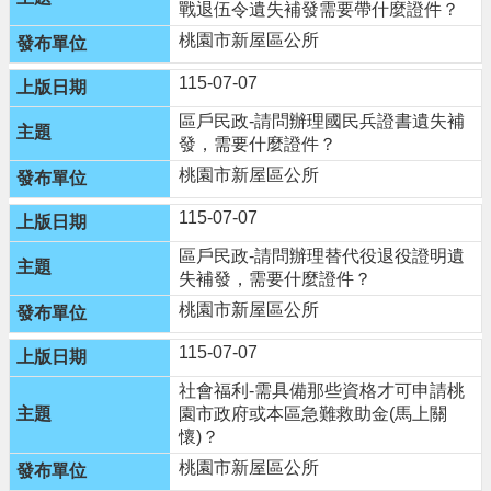
頁
戰退伍令遺失補發需要帶什麼證件？
桃園市新屋區公所
網
站
115-07-07
導
覽
區戶民政-請問辦理國民兵證書遺失補
發，需要什麼證件？
市
桃園市新屋區公所
政
信
115-07-07
箱
區戶民政-請問辦理替代役退役證明遺
常
失補發，需要什麼證件？
見
桃園市新屋區公所
問
答
115-07-07
桃
社會福利-需具備那些資格才可申請桃
園
園市政府或本區急難救助金(馬上關
市
懷)？
政
桃園市新屋區公所
府