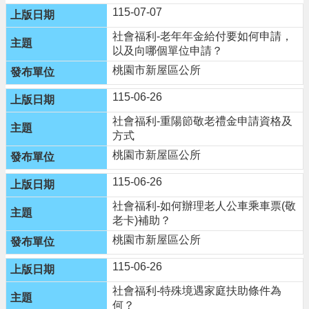
115-07-07
隱
私
社會福利-老年年金給付要如何申請，
權
以及向哪個單位申請？
政
桃園市新屋區公所
策
115-06-26
政
府
社會福利-重陽節敬老禮金申請資格及
網
方式
站
桃園市新屋區公所
資
料
115-06-26
開
放
社會福利-如何辦理老人公車乘車票(敬
宣
老卡)補助？
告
桃園市新屋區公所
網
115-06-26
站
安
社會福利-特殊境遇家庭扶助條件為
全
何？