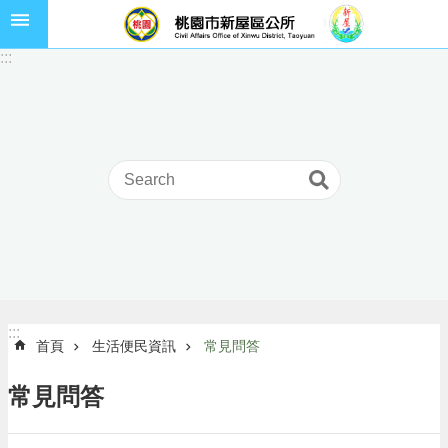
跳到主要內容區塊
市
:::
民
卡
進
階
搜
尋
本
區
介
:::
:::
首頁
生活便民資訊
常見問答
紹
訊
常見問答
息
公