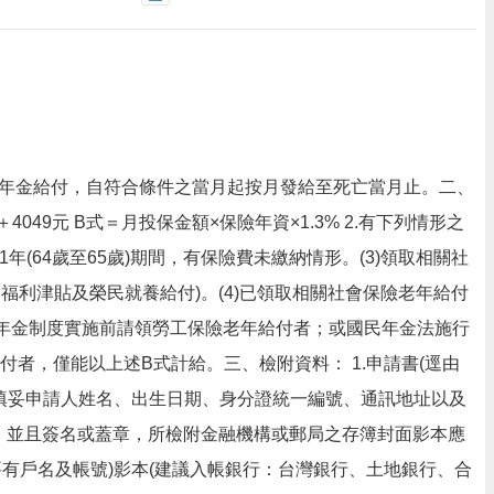
年年金給付，自符合條件之當月起按月發給至死亡當月止。二、
049元 B式＝月投保金額×保險年資×1.3% 2.有下列情形之
年(64歲至65歲)期間，有保險費未繳納情形。(3)領取相關社
利津貼及榮民就養給付)。(4)已領取相關社會保險老年給付
險年金制度實施前請領勞工保險老年給付者；或國民年金法施行
者，僅能以上述B式計給。三、檢附資料： 1.申請書(逕由
書上填妥申請人姓名、出生日期、身分證統一編號、通訊地址以及
，並且簽名或蓋章，所檢附金融機構或郵局之存簿封面影本應
要有戶名及帳號)影本(建議入帳銀行：台灣銀行、土地銀行、合