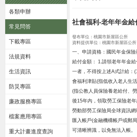
各類申辦
社會福利-老年年金
常見問答
發布單位：桃園市新屋區公所
下載專區
資料提供單位：桃園市新屋區公所
一、申請資格：國民年金保險
法規資料
給付金額： 1.請領老年年金給
生活資訊
一者，不得按上述A式計給：(1
會福利津貼(指低收入老人生
防災專區
(指公教人員保險養老給付、
後15年內，領取勞工保險老年
廉政服務專區
勞動部勞工保險局全球資訊網站
檔案應用專區
匯入帳戶(金融機構帳戶或郵
可清晰辨識，以免無法入帳。 
重大計畫進度查詢