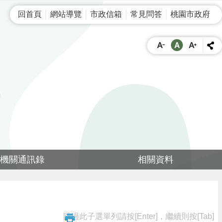
回首頁
網站導覽
市政信箱
常見問答
桃園市政府
機關通訊錄
相關資料
跳過此子選單列請按[Enter]，繼續則按[Tab]