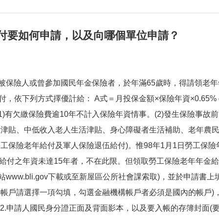
給付要如何申請，以及向哪個單位申請？
被保險人或曾參加國民年金保險者，於年滿65歲時，得請領老
付，依下列方式擇優計給： A式＝月投保金額×保險年資×0.65%＋4
)有欠繳保險費逾10年不計入保險年資情事。(2)發生保險事故前1
活津貼、中低收入老人生活津貼、身心障礙者生活補助、老年農民福
勞工保險老年給付及軍人保險退伍給付)。惟98年1月1日勞工保
給付之年資未達15年者，不在此限。但領取勞工保險老年年金給付
www.bli.gov下載或至新屋區公所社會課索取)，並於申請
局帳戶請選擇一項勾填，勾選金融機構帳戶者必須是國內的帳戶)
2.申請人國民身分證正面及背面影本，以及要入帳的存簿封面(