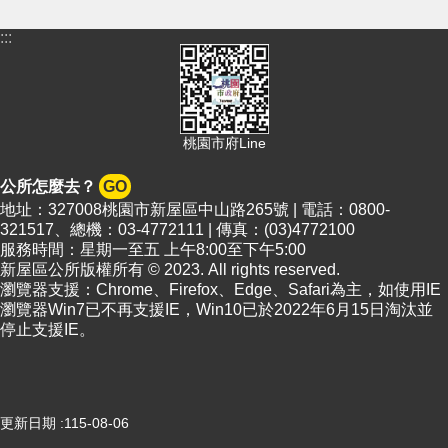
頁
:::
網
站
導
覽
桃園市府Line
市
政
信
公所怎麼去？
GO
箱
地址：327008桃園市新屋區中山路265號 | 電話：0800-
321517、總機：03-4772111 | 傳真：(03)4772100
常
服務時間：星期一至五 上午8:00至下午5:00
見
新屋區公所版權所有 © 2023. All rights reserved.
問
瀏覽器支援：Chrome、Firefox、Edge、Safari為主，如使用IE
答
瀏覽器Win7已不再支援IE，Win10已於2022年6月15日淘汰並
停止支援IE。
桃
園
市
政
更新日期
115-08-06
府