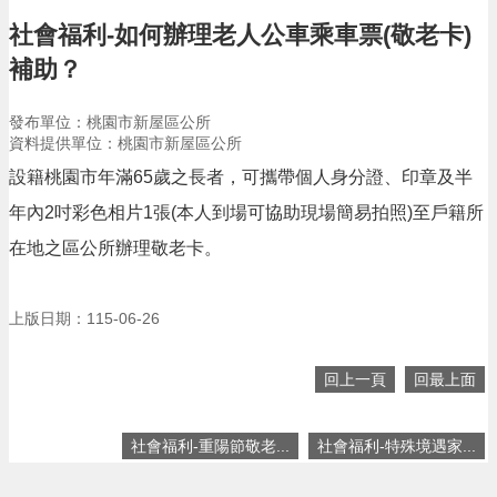
告
社會福利-如何辦理老人公車乘車票(敬老卡)
生
補助？
活
便
民
發布單位：桃園市新屋區公所
資
資料提供單位：桃園市新屋區公所
訊
設籍桃園市年滿65歲之長者，可攜帶個人身分證、印章及半
機
年內2吋彩色相片1張(本人到場可協助現場簡易拍照)至戶籍所
關
在地之區公所辦理敬老卡。
通
訊
錄
上版日期：115-06-26
相
關
回上一頁
回最上面
資
料
社會福利-重陽節敬老...
社會福利-特殊境遇家...
回
首