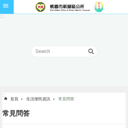
跳到主要內容區塊
市
:::
民
卡
進
階
搜
尋
本
區
介
:::
:::
首頁
生活便民資訊
常見問答
紹
訊
常見問答
息
公