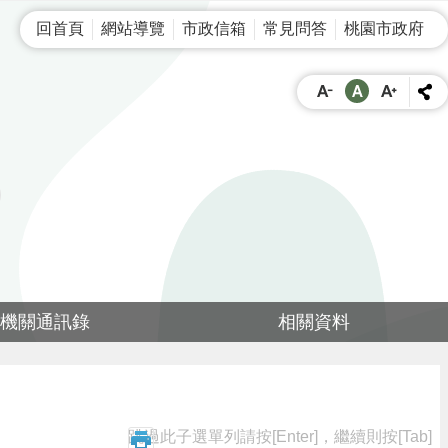
回首頁
網站導覽
市政信箱
常見問答
桃園市政府
機關通訊錄
相關資料
跳過此子選單列請按[Enter]，繼續則按[Tab]