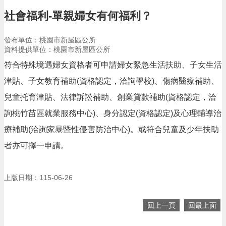
告
社會福利-單親婦女有何福利？
生
活
發布單位：桃園市新屋區公所
便
資料提供單位：桃園市新屋區公所
民
資
符合特殊境遇婦女資格者可申請婦女緊急生活扶助、子女生活
訊
津貼、子女教育補助(資格認定，洽詢學校)、傷病醫療補助、
機
兒童托育津貼、法律訴訟補助、創業貸款補助(資格認定，洽
關
通
詢桃竹苗區就業服務中心)、身分認定(資格認定)及心理輔導治
訊
療補助(洽詢家暴暨性侵害防治中心)。或符合兒童及少年扶助
錄
者亦可擇一申請。
相
關
資
上版日期：115-06-26
料
回上一頁
回最上面
回
首