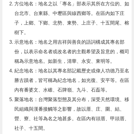
方位地名：地名之以「專名」部表示其所在方位的、如
政
策
台北市、台東縣、中壢區與線西鄉等。在區內如下庄
子，上鄉、下鄉、北勢、東勢、上庄子、十五間尾、榕
樹下。
示意地名：地名之用吉祥與善良的語詞構成其專名部
份，以表示命名者或改名者的主觀希望及旨意的，概司
稱為示意地名。如新生，清華、永安、東明等。
紀念地名：地名以其專名部記載歷史或偉人功德乃至名
勝古蹟者，皆可稱為紀念地名，如光復、安平等。在區
內有番婆文、水碓、石牌嶺、九斗、石磊等。
聚落地名：台灣聚落型態及其分布，深受天然環境、移
民組織與漢番接觸等之影響，故以厝、庄、圍、結、
營、寮、社等為名之地甚多。在區內有頭厝、甲頭厝、
社子、十五間。