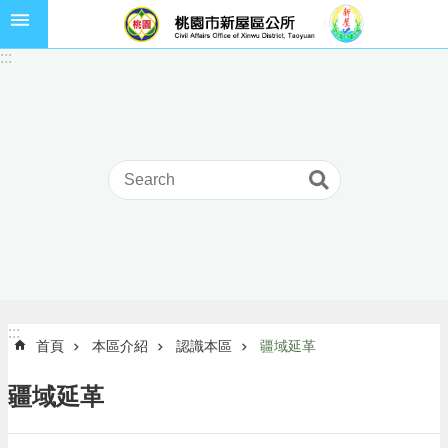
跳到主要內容區塊
市
:::
民
卡
進
階
搜
尋
本
區
介
:::
:::
首頁
本區介紹
認識本區
疆域延革
紹
訊
疆域延革
息
公