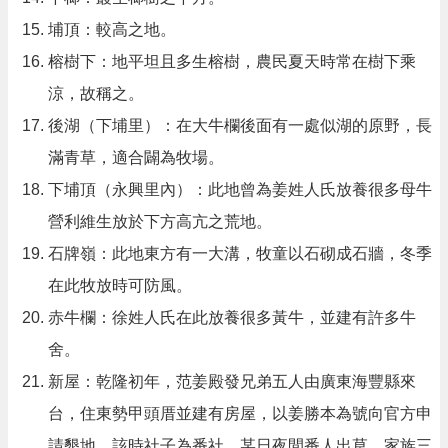
埔頂：較高之地。
榕樹下：地平坦且多生榕樹，農民夏天時常在樹下乘
涼，故稱之。
後湖（下埔里）：在大牛欄後面有一處似湖的原野，長
滿青草，適合闢為牧場。
下埔頂（永興里內）：此地曾為姜姓人氏放養很多母牛
營利維生放於下方高亢之荒地。
石牌嶺：此地東方有一大溝，牧童以石砌成石牆，冬季
在此牧放時可防風。
赤牛欄：徐姓人氏在此放養很多黃牛，並建有許多牛
舍。
新屋：乾隆初年，范姜殿發兄弟五人由廣東海豐縣來
台，住東勢甲頭厝並建有房屋，以姜勝本為號向官方申
請墾地，該時社子為番社，某日夜間番人出草，家族三