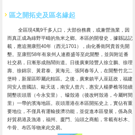
告
生
區之開拓史及區名緣起
活
便
全區現4萬9千多人口，大部份務農，或兼營漁業，因
民
資
而真正成為綠野平疇的魚米之鄉。本區的開發史，據縣誌記
訊
載，應追溯康熙40年（西元1701），由化番衛阿貴首先開
墾。至康熙58年有泉州人連蔡盛等至此開墾，並與附近番
機
關
社交易，日漸形成熱鬧街道。日後廣東陸豐人徐立鵬、徐理
通
壽、徐錦宗、黃君泰、黃海元、張阿春等人，在開墾竹北二
訊
堡時，新屋區即屬此轄區。之後，廣東鎮平人巫廷政，福建
錄
同安人曾國詰、歐天送，南安人曾六，惠安人楊夢樵等陸續
相
開墾崁頭厝（今永安里）、蠔殼港（後改蚵殼港，今屬蚵間
關
里）一帶的濱海地區。崁頭厝港在本區開拓史上，實佔有重
資
料
要地位，不僅具有運輸接濟功能，並促進本區發展，係為良
好貿易港及漁港，福州、廈門、汕頭之商船，常載有杉木、
回
牛骨、布匹等物來此交易。
首