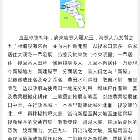
頁
網
站
導
覽
直至乾隆初年，廣東凌豐人羅允玉，海豐人范文質之
市
五子相繼渡海來台，並向內推進開墾，以後家口繁多，羅家
政
居住大溪墘一帶發展，范姜氏於東勢（今東明里）一帶居
信
住，後因番人出草，慘遭殺身多人，又因不敷居住，乃於現
箱
今新屋地方，新建屋宇，分而居之，區人稱之為「新屋」，
常
以後遂成庄名及今之區名。農田水利灌溉，取自水圳，無虞
見
匱乏，益以政府為使農田土地充分利用，增加稻作產量，普
問
答
及農業機械化耕作，土地重劃推展各地區，以致農業發展如
日中天。在行政區域上，本區早期屬於城外北廂，後改屬竹
桃
北二堡，再棣楊梅壢支廳。當時新屋區與大坡區並駕齊驅，
園
市
後新屋區的交通市集，漸漸發達，超越大坡、崁頭厝鼎足的
政
形勢，脫穎而出。大正九年，日治時廢大坡、新屋兩區名，
府
合崁頭厝而成新屋庄役所。二戰後改為新屋鄉，屬桃園縣。