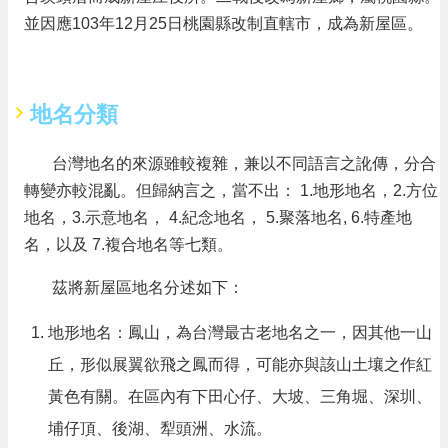
並因應103年12月25日桃園縣改制直轄市，成為新屋區。
隱
私
權
政
地名分類
策
政
台灣地名的來源雖較複雜，兼以不同語言之訛傳，分合
府
轉變亦較混亂。但歸納言之，當不出： 1.地形地名，2.方位
網
站
地名，3.示意地名， 4.紀念地名， 5.聚落地名, 6.特產地
資
名，以及 7.複合地名等七類。
料
開
茲將新屋區地名分述如下：
放
宣
地形地名：鳳山，為台灣最古老地名之一，因其他一山
告
丘，形似展翼欲飛之鳳而得，可能亦與該山土壤之作紅
網
黃色有關。在區內有下田心仔、大坡、三角堀、深圳、
站
安
埔仔頂、後湖、犁頭洲、水流。
全