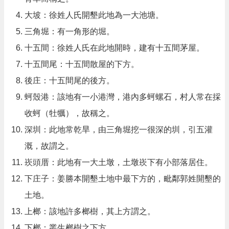
大坡：徐姓人氏開墾此地為一大池塘。
三角堀：有一角形的堀。
十五間：徐姓人氏在此地開時，建有十五間茅屋。
十五間尾：十五間散屋的下方。
後庄：十五間尾的後方。
蚵殼港：該地有一小港灣，港內多蚵螺石，村人常在採
收蚵（牡犡），故稱之。
深圳：此地常乾旱，由三角堀挖一很深的圳，引五灌
溉，故謂之。
崁頭厝：此地有一大土墩，土墩崁下有小部落居住。
下庄子：姜勝本開墾土地中最下方的，毗鄰郭姓開墾的
土地。
上榔：該地許多榔樹，其上方謂之。
下榔：叢生榔樹之下方。