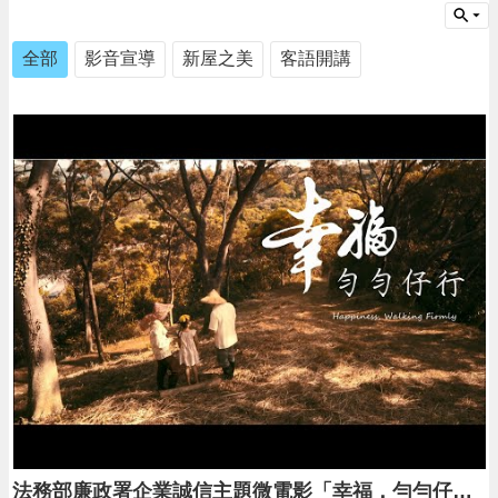
告
生
全部
影音宣導
新屋之美
客語開講
活
便
民
資
訊
機
關
通
訊
錄
相
關
資
料
回
首
法務部廉政署企業誠信主題微電影「幸福．勻勻仔行」