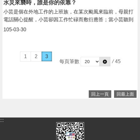
水災來襲時，誰是你的依靠？
小芸是個在外地工作的上班族，在某次颱風來臨前，母親打
電話關心提醒，小芸卻因工作忙碌而敷衍應答；當小芸聽到
同事因為觀看水利署行動水情APP，得知家鄉已發布豪大雨
105-03-30
特報，擔心母親獨自在一人在家，於是匆忙趕回家鄉......
1
2
3
每頁筆數
/
45
回上一頁
回最上面
:::