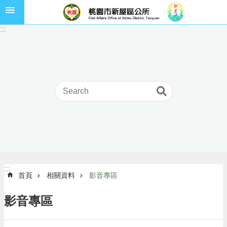
跳到主要內容區塊
市
:::
民
卡
進
階
搜
尋
本
區
介
:::
:::
首頁
相關資料
影音專區
紹
訊
影音專區
息
公