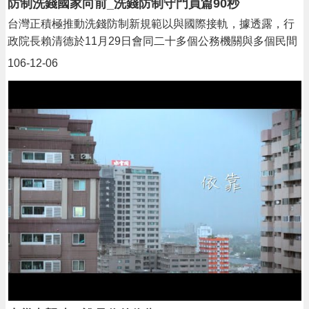
防制洗錢國家向前_洗錢防制守門員篇90秒
台灣正積極推動洗錢防制新規範以與國際接軌，據透露，行
政院長賴清德於11月29日會同二十多個公務機關與多個民間
團體，舉行「洗錢防制誓師大會」，透過官民合作的大陣
106-12-06
仗，宣示政府爭取明年十一月通過「亞太防制洗錢組織（Ａ
ＰＧ）」第三輪評鑑、台灣金流透明化、打擊洗錢犯罪等決
心。