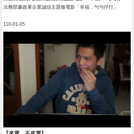
頁
法務部廉政署企業誠信主題微電影「幸福．勻勻仔行」
網
站
110-01-05
導
覽
市
政
信
箱
常
見
問
答
桃
園
市
政
府
【來電，不來電】