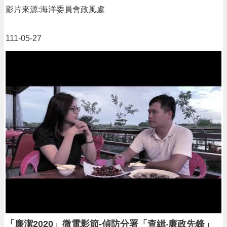
影片來源:海洋委員會政風處
111-05-27
「廉潔2020」微電影節-偵防分署「查緝‧廉政先鋒」