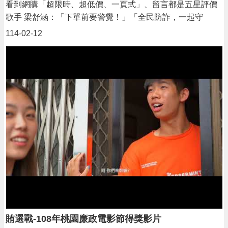
看到網購「超限時、超低價、一頁式」、留言都是五星評價
歌手 梁舒涵：「下單前要警覺！」「全民防詐，一起守
護！」打擊詐騙有你我，處處提高警覺，揭露詐騙真相，守
114-02-12
護我們的家人與財產！
賄選戰-108年桃園廉政電影節得獎影片