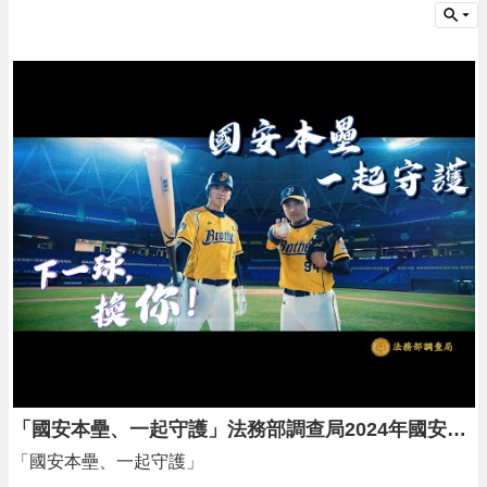
告
生
活
便
民
資
訊
機
關
通
訊
錄
相
關
資
料
「國安本壘、一起守護」法務部調查局2024年國安宣導短片ft.中信兄弟象
回
「國安本壘、一起守護」
首