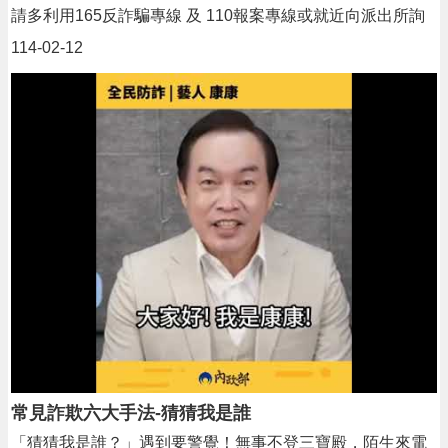
請多利用165反詐騙專線 及 110報案專線或就近向派出所詢
問小心求證才不會落入詐騙的陷阱「全民防詐，一起守
114-02-12
護！」打擊詐騙有你我，處處提高警覺，揭露詐騙真相，守
護我們的家人與財產！
常見詐欺六大手法-猜猜我是誰
「猜猜我是誰？」遇到要警覺！無事不登三寶殿，陌生來電