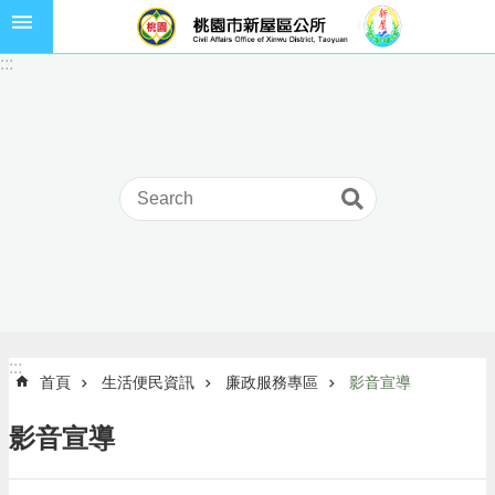
跳到主要內容區塊
市
:::
民
卡
進
階
搜
尋
本
區
介
:::
:::
首頁
生活便民資訊
廉政服務專區
影音宣導
紹
訊
影音宣導
息
公