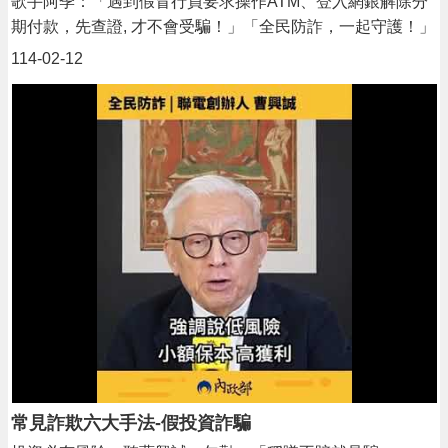
歌手阿季：「遇到假冒行員要求操作ATM、登入網銀解除分
期付款，先查證, 才不會受騙！」「全民防詐，一起守護！」
打擊詐騙有你我，處處提高警覺，揭露詐騙真相，守護我們
114-02-12
的家人與財產！
常見詐欺六大手法-假投資詐騙