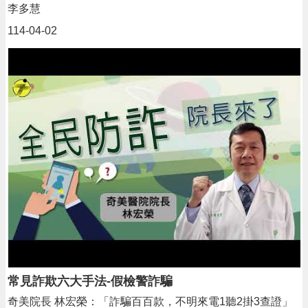
李多慧
114-04-02
常見詐欺六大手法-假檢警詐騙
奇美院長 林宏榮：「詐騙百百款，不明來電1聽2掛3查證」