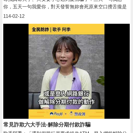
你，五天一句我愛你，對天發誓無妳會死原來空口攪舌攏是
為著錢!網路談感情真真假假，記得一定要保護好自己!
114-02-12
常見詐欺六大手法-解除分期付款詐騙