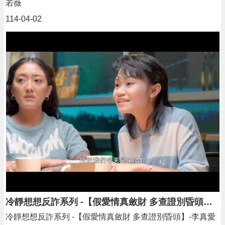
若薇
隱
114-04-02
私
權
政
策
政
府
網
站
資
料
開
放
宣
告
網
站
冷靜想想反詐系列 -【假愛情真斂財 多查證別昏頭】-李真愛
安
冷靜想想反詐系列 -【假愛情真斂財 多查證別昏頭】-李真愛
全