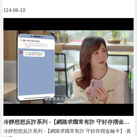
頁
114-06-10
網
站
導
覽
市
政
信
箱
常
見
問
答
桃
園
市
冷靜想想反詐系列 -【網路求職常有詐 守好存摺金融卡】-黃若薇
政
冷靜想想反詐系列 -【網路求職常有詐 守好存摺金融卡】-黃
府