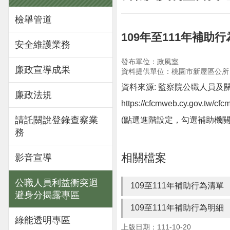
檢舉管道
109年至111年補助
安全維護業務
發布單位：政風室
廉政宣導成果
資料提供單位：桃園市新屋區公所
資料來源: 監察院公職人員
廉政法規
https://cfcmweb.cy.gov.tw/cfc
請託關說登錄查察業
(點選進階設定，勾選補助機關
務
相關檔案
影音宣導
公職人員利益衝突迴
109至111年補助行為清單
避身分揭露專區
109至111年補助行為明細
綠能透明專區
上版日期：111-10-20