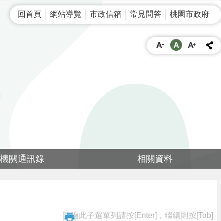
回首頁
網站導覽
市政信箱
常見問答
桃園市政府
機關通訊錄
相關資料
跳過此子選單列請按[Enter]，繼續則按[Tab]