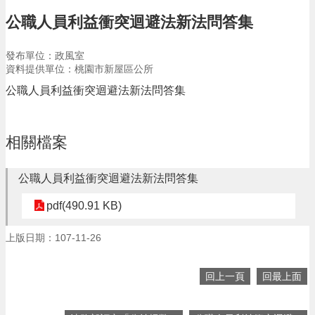
告
公職人員利益衝突迴避法新法問答集
生
活
發布單位：政風室
便
資料提供單位：桃園市新屋區公所
民
資
公職人員利益衝突迴避法新法問答集
訊
機
相關檔案
關
通
訊
公職人員利益衝突迴避法新法問答集
錄
pdf(490.91 KB)
相
關
上版日期：107-11-26
資
料
回上一頁
回最上面
回
首