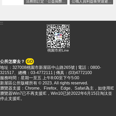
頁
法務部訂定「公益揭弊...
公職人員利益衝突迴避...
網
站
導
:::
覽
市
政
信
桃園市府Line
箱
公所怎麼去？
GO
常
地址：327008桃園市新屋區中山路265號 | 電話：0800-
見
321517、總機：03-4772111 | 傳真：(03)4772100
問
服務時間：星期一至五 上午8:00至下午5:00
答
新屋區公所版權所有 © 2023. All rights reserved.
瀏覽器支援：Chrome、Firefox、Edge、Safari為主，如使用IE
桃
瀏覽器Win7已不再支援IE，Win10已於2022年6月15日淘汰並
園
停止支援IE。
市
政
府