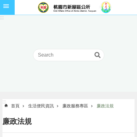
跳到主要內容區塊
市
:::
民
卡
進
階
搜
尋
本
區
介
:::
:::
首頁
生活便民資訊
廉政服務專區
廉政法規
紹
訊
廉政法規
息
公