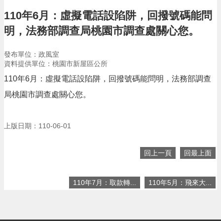
告
110年6月：虛擬電話設陷阱，回撥號碼能問
生
明，法務部調查局桃園市調查處關心您。
活
便
民
發布單位：政風室
資
資料提供單位：桃園市新屋區公所
訊
110年6月：虛擬電話設陷阱，回撥號碼能問明，法務部調查
機
局桃園市調查處關心您。
關
通
訊
上版日期：110-06-01
錄
相
回上一頁
回最上面
關
資
料
110年7月：取款轉...
110年5月：飛來大...
回
首