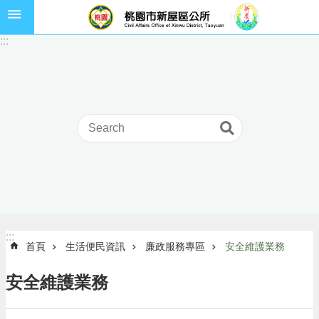
跳到主要內容區塊
市
:::
民
卡
進
階
搜
尋
本
區
介
:::
:::
首頁
生活便民資訊
廉政服務專區
安全維護業務
紹
訊
安全維護業務
息
公