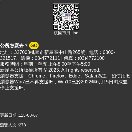
頁
:::
網
站
導
覽
桃園市府Line
市
公所怎麼去？
GO
政
地址：327008桃園市新屋區中山路265號 | 電話：0800-
信
321517、總機：03-4772111 | 傳真：(03)4772100
箱
服務時間：星期一至五 上午8:00至下午5:00
新屋區公所版權所有 © 2023. All rights reserved.
常
瀏覽器支援：Chrome、Firefox、Edge、Safari為主，如使用IE
見
瀏覽器Win7已不再支援IE，Win10已於2022年6月15日淘汰並
問
停止支援IE。
答
桃
園
市
更新日期
115-08-07
政
瀏覽人次
278
府