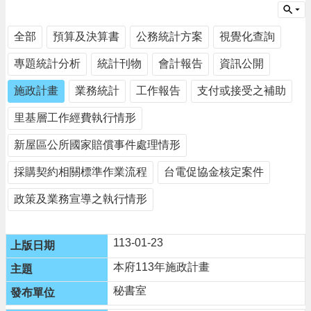
告
生
全部
預算及決算書
公務統計方案
視覺化查詢
活
便
專題統計分析
統計刊物
會計報告
資訊公開
民
資
施政計畫
業務統計
工作報告
支付或接受之補助
訊
里基層工作經費執行情形
機
關
新屋區公所國家賠償事件處理情形
通
訊
採購契約相關標準作業流程
台電促協金核定案件
錄
政策及業務宣導之執行情形
相
關
資
113-01-23
料
本府113年施政計畫
回
秘書室
首