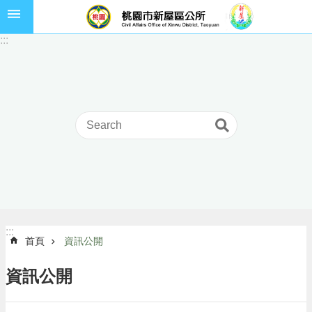
跳到主要內容區塊
市
:::
民
卡
進
階
搜
尋
本
區
介
:::
:::
首頁
資訊公開
紹
訊
資訊公開
息
公