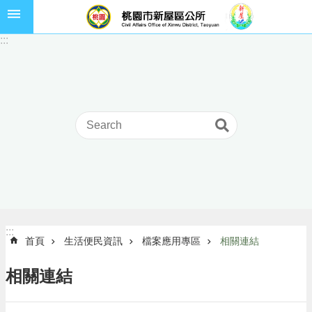
跳到主要內容區塊
市
:::
民
卡
進
階
搜
尋
本
區
介
:::
:::
首頁
生活便民資訊
檔案應用專區
相關連結
紹
訊
相關連結
息
公