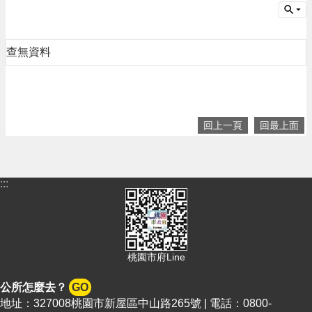
告
生
活
查無資料
便
民
資
訊
回上一頁
回最上面
機
關
通
訊
:::
錄
相
關
資
料
桃園市府Line
回
公所怎麼去？
GO
首
地址：327008桃園市新屋區中山路265號 | 電話：0800-