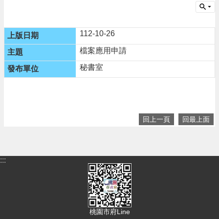
告
生
活
112-10-26
便
民
檔案應用申請
資
秘書室
訊
機
關
通
回上一頁
回最上面
訊
錄
相
關
:::
資
料
回
首
桃園市府Line