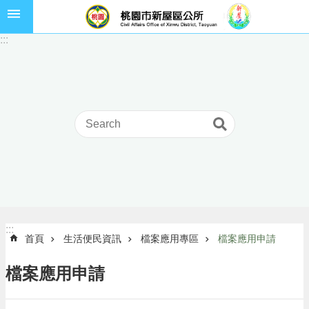
跳到主要內容區塊
市
:::
民
卡
進
階
搜
尋
本
區
介
:::
:::
首頁
生活便民資訊
檔案應用專區
檔案應用申請
紹
訊
檔案應用申請
息
公