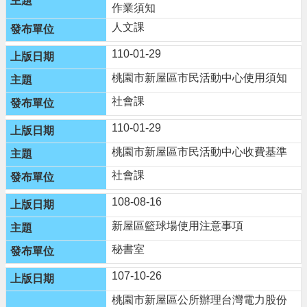
頁
作業須知
人文課
網
站
110-01-29
導
覽
桃園市新屋區市民活動中心使用須知
市
社會課
政
110-01-29
信
箱
桃園市新屋區市民活動中心收費基準
常
社會課
見
問
108-08-16
答
新屋區籃球場使用注意事項
桃
秘書室
園
市
107-10-26
政
府
桃園市新屋區公所辦理台灣電力股份