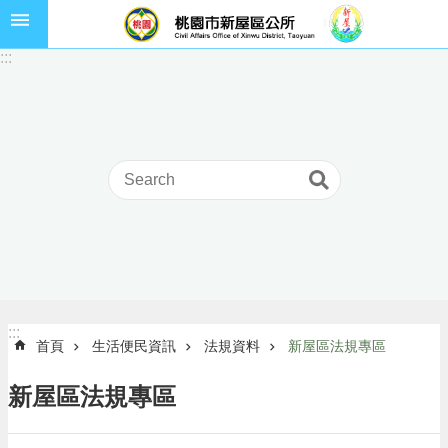
跳到主要內容區塊
市
:::
民
卡
進
階
搜
尋
本
區
介
:::
:::
首頁
生活便民資訊
法規資料
新屋區法規專區
紹
訊
新屋區法規專區
息
公