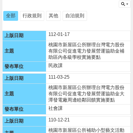
告
生
全部
行政規則
其他
自治規則
活
便
民
112-01-17
資
訊
桃園市新屋區公所辦理台灣電力股份
有限公司促進電力發展營運協助金補
機
助區內各級學校實施要點
關
民政課
通
訊
111-03-25
錄
桃園市新屋區公所辦理台灣電力股份
相
有限公司促進電力發展營運協助金大
關
潭發電廠周邊睦鄰回饋實施要點
資
社會課
料
110-12-21
回
首
桃園市新屋區公所補助小型藝文活動