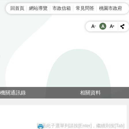
回首頁
網站導覽
市政信箱
常見問答
桃園市政府
機關通訊錄
相關資料
跳過此子選單列請按[Enter]，繼續則按[Tab]