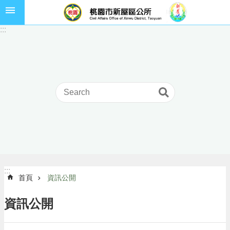
跳到主要內容區塊
市
:::
民
卡
進
階
搜
尋
本
區
介
:::
:::
首頁
資訊公開
紹
訊
資訊公開
息
公