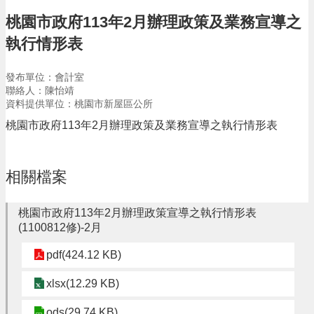
告
桃園市政府113年2月辦理政策及業務宣導之
生
執行情形表
活
便
民
發布單位：會計室
資
聯絡人：陳怡靖
訊
資料提供單位：桃園市新屋區公所
桃園市政府113年2月辦理政策及業務宣導之執行情形表
機
關
通
訊
相關檔案
錄
桃園市政府113年2月辦理政策宣導之執行情形表
相
(1100812修)-2月
關
資
pdf(424.12 KB)
料
xlsx(12.29 KB)
回
首
ods(29.74 KB)