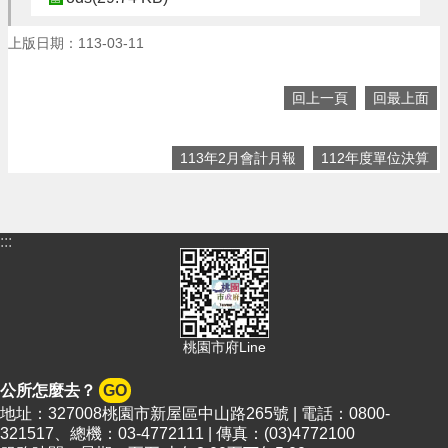
頁
網
上版日期：113-03-11
站
導
回上一頁
回最上面
覽
市
113年2月會計月報
112年度單位決算
政
信
箱
:::
常
見
問
答
桃
桃園市府Line
園
市
公所怎麼去？
GO
政
地址：327008桃園市新屋區中山路265號 | 電話：0800-
府
321517、總機：03-4772111 | 傳真：(03)4772100