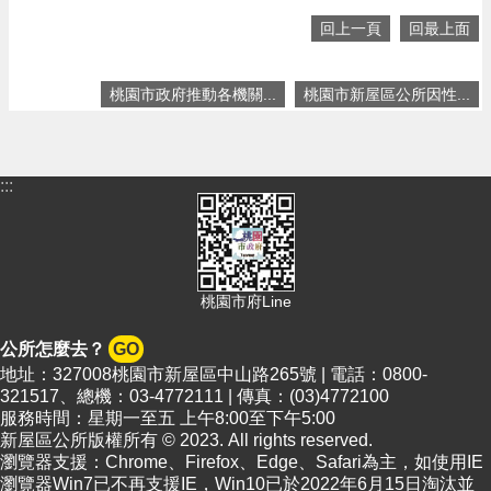
頁
回上一頁
回最上面
網
站
導
桃園市政府推動各機關...
桃園市新屋區公所因性...
覽
市
政
:::
信
箱
常
見
桃園市府Line
問
答
公所怎麼去？
GO
地址：327008桃園市新屋區中山路265號 | 電話：0800-
桃
321517、總機：03-4772111 | 傳真：(03)4772100
園
服務時間：星期一至五 上午8:00至下午5:00
市
新屋區公所版權所有 © 2023. All rights reserved.
政
瀏覽器支援：Chrome、Firefox、Edge、Safari為主，如使用IE
府
瀏覽器Win7已不再支援IE，Win10已於2022年6月15日淘汰並