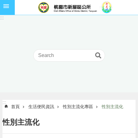
跳到主要內容區塊
市
:::
民
卡
進
階
搜
尋
本
區
介
:::
:::
首頁
生活便民資訊
性別主流化專區
性別主流化
紹
訊
性別主流化
息
公