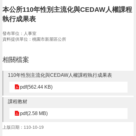
告
本公所110年性別主流化與CEDAW人權課程
生
執行成果表
活
便
民
發布單位：人事室
資
資料提供單位：桃園市新屋區公所
訊
機
相關檔案
關
通
訊
110年性別主流化與CEDAW人權課程執行成果表
錄
pdf(562.44 KB)
相
關
課程教材
資
料
pdf(2.58 MB)
回
上版日期：110-10-19
首