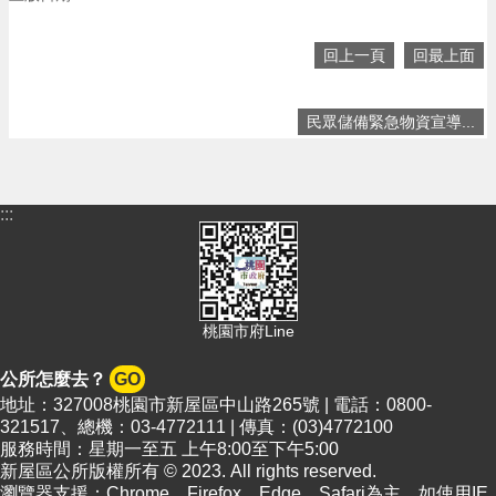
頁
網
回上一頁
回最上面
站
導
覽
民眾儲備緊急物資宣導...
市
政
信
:::
箱
常
見
問
桃園市府Line
答
公所怎麼去？
GO
桃
地址：327008桃園市新屋區中山路265號 | 電話：0800-
園
321517、總機：03-4772111 | 傳真：(03)4772100
市
服務時間：星期一至五 上午8:00至下午5:00
政
新屋區公所版權所有 © 2023. All rights reserved.
府
瀏覽器支援：Chrome、Firefox、Edge、Safari為主，如使用IE