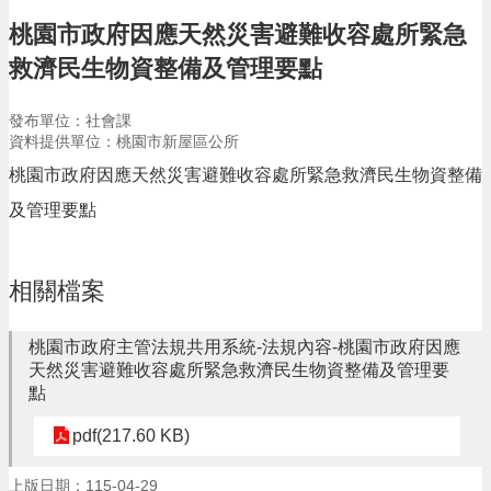
告
桃園市政府因應天然災害避難收容處所緊急
生
救濟民生物資整備及管理要點
活
便
民
發布單位：社會課
資
資料提供單位：桃園市新屋區公所
訊
桃園市政府因應天然災害避難收容處所緊急救濟民生物資整備
機
及管理要點
關
通
訊
相關檔案
錄
相
桃園市政府主管法規共用系統-法規內容-桃園市政府因應
關
天然災害避難收容處所緊急救濟民生物資整備及管理要
資
點
料
pdf(217.60 KB)
回
首
上版日期：115-04-29