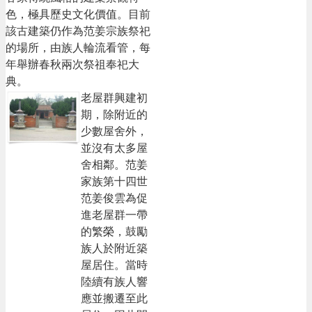
色，極具歷史文化價值。目前
隱
該古建築仍作為范姜宗族祭祀
私
的場所，由族人輪流看管，每
權
政
年舉辦春秋兩次祭祖奉祀大
策
典。
老屋群興建初
政
期，除附近的
府
少數屋舍外，
網
並沒有太多屋
站
資
舍相鄰。范姜
料
家族第十四世
開
范姜俊雲為促
放
進老屋群一帶
宣
的繁榮，鼓勵
告
族人於附近築
網
屋居住。當時
站
陸續有族人響
安
應並搬遷至此
全