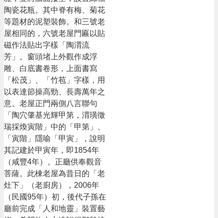
陶瓷花瓶。其中脊有梅、菊花
等題材的泥塑裝飾。和三號老
屋相同的，六號老屋門匾以貼
磁作法貼出字樣「陶渭流
芳」。窗頭堵上外觀作成浮
雕、白底書卷形，上面書寫
「松茂」、「竹苞」字樣，用
以表達節操高勁、長壽萬年之
意。老屋正門兩側八言聯句
「陶穴肇基光輝甲第，渭璜徵
瑞採煥寅階」中的「甲第」、
「寅階」隱喻「甲寅」，說明
其記建於甲寅年，即1854年
（咸豐4年）。正廳供奉觀音
菩薩。此棟老屋為昔日的「老
灶下」（老廚房），2006年
（民國95年）初，後代子孫在
廳前完成「人和地靈」裝置藝