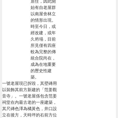
居住，因此開
政
始有自老屋群
策
以南屋舍林立
的情形出現。
時至今日，或
經改建，或年
久坍塌，目前
所見僅有四座
較為完整的傳
統合院尚在，
成為在地重要
的歷史性建
築。
一號老屋現已拆毀，其壁磚用
以裝飾其前方新建的「范姜觀
音寺」。一號老屋係包含范姜
祠堂在內最古老的一座建築，
其尺磚色澤為橘黃色，井口設
立在後方，天時坪的右前方位