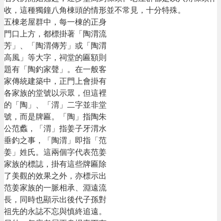
收，這種獨鐘八角棟頭的情形並不常見，十分特殊。
五棟老屋群中，每一棟的正身
門口上方，都標掛著「陶渭流
芳」、「陶渭傳芳」或「陶渭
高風」等大字，祠堂的匾額則
題有「陶釣家聲」。在一般客
家傳統建築中，正門上會掛有
各家族的堂號以示眾，但這裡
的「陶」、「渭」二字並非堂
號，而是牌匾。「陶」指陶朱
公范蠡，「渭」指姜子牙渭水
垂釣之事，「陶渭」即指「范
姜」姓氏。這兩個字代表范姜
家族的標誌，掛有這些牌匾除
了美觀的效果之外，亦標示出
范姜家族的一脈相承、淵遠流
長，同時也顯示出後代子孫對
祖先的永誌不忘與慎終追遠。