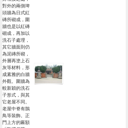
對外的兩側埤
頭牆為日式紅
磚所砌成，圍
牆也是以紅磚
砌成，再加以
洗石子處理，
其它牆面則仍
為泥磚所砌，
外層再塗上石
灰等材料，形
成素雅的白牆
外觀。圍牆為
較新穎的洗石
子形式，與其
它老屋不同。
老屋中脊有鵲
鳥等裝飾。正
門上方的匾額