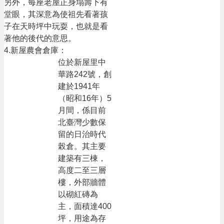
另外，每座老屋正身塌壽下有
堂眼，其深意為使祖先看著孩
子在天時坪中玩耍，也就是看
著他的後代的意思。
4.新屋農會倉庫：
位於新屋里中
華路242號，創
建於1941年
（昭和16年）5
月間，係目前
北臺灣少數保
留的日治時代
榖倉。其主要
建築有三棟，
高度二至三層
樓，外部牆體
以砌紅磚為
主，面積達400
坪，用途為存