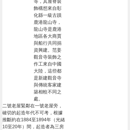
等，其屋脊裝
飾構想來自彰
化縣一級古蹟
鹿港龍山寺，
龍山寺是鹿港
地區各大商賈
與船行共同捐
資興建。范姜
觀音寺裝飾之
作工來自中國
大陸，這些都
是新建觀音寺
與傳統客家建
築相較不同之
處。
二號老屋緊鄰在一號老屋旁，
確切的起造年代不可考，根據
推斷約在1884至1894年（光緒
10至20年）間，起造者為三房