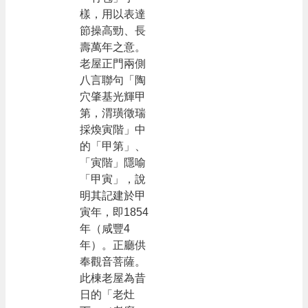
樣，用以表達
節操高勁、長
壽萬年之意。
老屋正門兩側
八言聯句「陶
穴肇基光輝甲
第，渭璜徵瑞
採煥寅階」中
的「甲第」、
「寅階」隱喻
「甲寅」，說
明其記建於甲
寅年，即1854
年（咸豐4
年）。正廳供
奉觀音菩薩。
此棟老屋為昔
日的「老灶