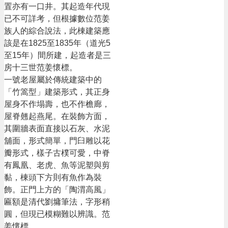
置亦有一口井。其起造年代現
已不可詳考，但根據數位范姜
族人的綜合說法，此棟建築應
該是在1825至1835年（道光5
至15年）間所建，起造者是三
房十三世范姜懷標。
一號老屋屬於傳統建築中的
「竹篙型」建築形式，其正身
屋身不作塌壽，也不作檐廊，
屋脊翹起燕尾。在裝飾方面，
其圍牆表面直接以石灰、水泥
舖面，形式簡單，門臼雕以花
瓣形式，樣子古樸可愛，中脊
有鳳凰、老虎、魚等泥塑與剪
黏，棟頭下方則有魚作為裝
飾。正門上方的「陶渭高風」
匾額是清代劉墉筆法，字形稍
圓，但現已模糊難以辨識。范
姜懷標。