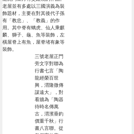
老屋並有多處以三國演義為裝
飾題材，主要在對其後代子孫
有「教忠」、「教義」的作
用。其中脊有螭虎、仙人乘麒
麟、獅子、龜、魚等裝飾，左
橫屋脊上有魚，屋脊堵有象等
裝飾。
三號老屋正門
旁文字對聯為
行書七言「陶
龍經榮百世
興，渭隆微傳
謀遠大」，對
看牆為「陶器
待時名傳萬
古，渭濱垂釣
價重千秋」行
書八言聯。從