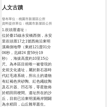
告
人文古蹟
生
活
發布單位：桃園市新屋區公所
便
資料提供單位：桃園市新屋區公所
民
資
1.崁頭厝遺址：
訊
位於臺15線永安橋西側，永安
里崁頭厝17之1號西南沿東明
機
溪兩側地帶（東經121度01分
關
06秒，北緯24 度59分19
通
秒），海拔高度約10至15公
訊
錄
尺。為本區目前唯一被發現的
史前文化遺址，屬於新石器時
相
代紅毛港系統，所出土的遺物
關
有紅褐色夾砂陶、紅色繩紋陶
資
及石片器、凹石等，零星散佈
料
於稻田田梗間。遺址所在的沙
回
丘，目前已沿東明溪兩岸開闢
首
為水稻田，山丘雜草叢生。