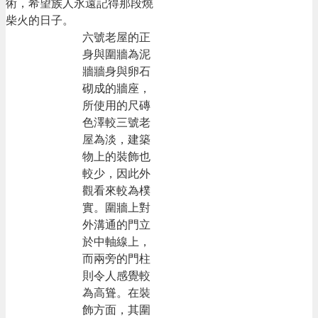
術，希望族人永遠記得那段燒
柴火的日子。
六號老屋的正
身與圍牆為泥
牆牆身與卵石
砌成的牆座，
所使用的尺磚
色澤較三號老
屋為淡，建築
物上的裝飾也
較少，因此外
觀看來較為樸
實。圍牆上對
外溝通的門立
於中軸線上，
而兩旁的門柱
則令人感覺較
為高聳。在裝
飾方面，其圍