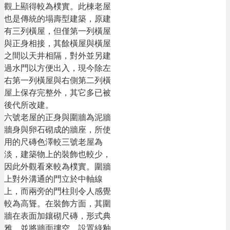
觀上顯得較為樸實。此棟老屋
也是傳統的塌壽型建築，原建
有三列橫屋，但僅第一列橫屋
與正身相接，其餘橫屋與橫屋
之間以天井相隔，對外並另建
過水門以方便出入，現今除左
右第一列橫屋與右側第二列橫
屋上保存完整外，其它多已被
後代所改建。
六號老屋的正身與圍牆為泥牆
牆身與卵石砌成的牆座，所使
用的尺磚色澤較三號老屋為
淡，建築物上的裝飾也較少，
因此外觀看來較為樸實。圍牆
上對外溝通的門立於中軸線
上，而兩旁的門柱則令人感覺
較為高聳。在裝飾方面，其圍
牆在表面加鑲砌尺磚，形式典
雅，並將牆面摟空，設置綠釉