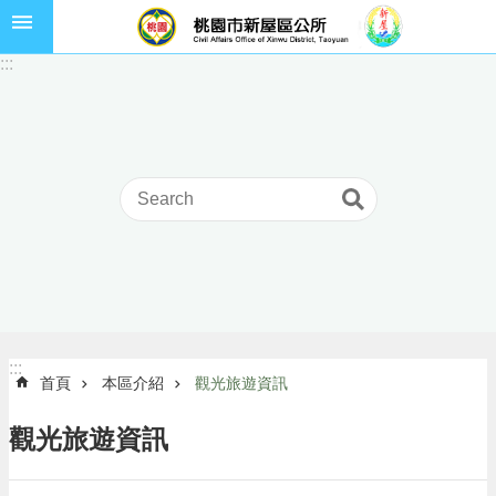
跳到主要內容區塊
市
:::
民
卡
進
階
搜
尋
本
區
介
:::
:::
首頁
本區介紹
觀光旅遊資訊
紹
訊
觀光旅遊資訊
息
公