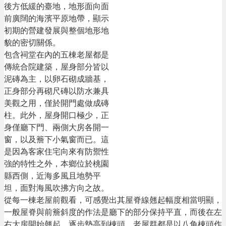
後方低緩的臺地，地形面向面
前廣闊的海濱平原地帶，顯示
初期的營建發展與整個地形地
貌的密切關係。
包含祠堂在內的五棟老屋都是
傳統合院建築，屋身部分皆以
泥磚為主，以卵石砌成牆基，
正身部分再砌尺磚以防水兼具
美觀之用，僅於開門處做成磚
柱。此外，屋身開口極少，正
身僅廳下門、兩側大房各開一
窗，以及簷下小氣窗而已。這
是因為客家住宅向來有防禦性
強的特性之外，本鄉位於桃園
縣西側，近海多風且地勢平
坦，面對海風吹拂方向之故。
從每一棟老屋前觀看，可感覺出其屋脊線翹起幅度相當明顯，
一般屋脊與前簷斜度的作法是廳下的部分保持平直，而後在左
右大房開始翹起，逐步墊高到棟頭。老屋群都是以八角棟頭作