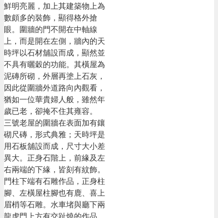
鮮明亮麗，加上其建築物上為
數頗多的裝飾，顯得格外搶
眼。圍牆的門不開在中軸線
上，而是開在左側，牆內的天
時坪以石材舖設而成，顯然並
不具有曬穀的功能。其橫屋為
泥磚所砌，外層再塗上石灰，
因此從圍牆外道路向內觀看，
猶如一位華貴婦人般，雖然年
歲已老，卻掩不住其雍容。
三號老屋的圍牆在表面加有鑲
砌尺磚，形式典雅；天時坪是
用石板舖設而成，尺寸大小差
異大。正身石階上，前緣及左
右兩端的下緣，皆刻有紋飾。
門柱下端有石雕作品，正身柱
腳、左橫屋柱腳也有鹿、喜上
眉梢等石雕。水車堵與廳下兩
龍虎門上方有交趾燒的作品。