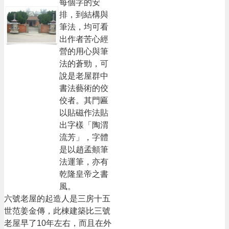
每個字的安
排，到結構與
筆法，均可看
出作者苦心經
營的用心與筆
法的蒼勁，可
說是老屋群中
書法藝術的佼
佼者。其門匾
以貼磁作法貼
出字樣「陶渭
流芳」，字體
是以趙孟頫筆
法運筆，亦有
乾隆皇帝之書
風。
六號老屋的起造人是三房十五
世范姜金傳，此棟建築比三號
老屋早了10年左右，而且在外