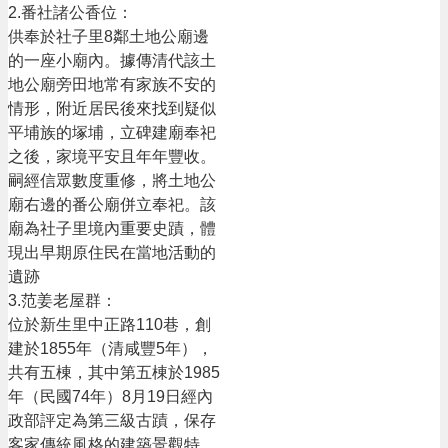
頁
2.番社諸公香位：
供奉於社子里8鄰土地公廟邊
網
的一座小廟內。據傳清代該土
站
地公廟旁田地常有家族不安的
導
覽
情形，附近居民後來找到疑似
平埔族的塚埔，立碑建廟奉祀
市
之後，家境平安且年年豐收。
政
嗣經信眾數度重修，將土地公
信
廟右邊的番公廟併立奉祀。該
箱
廟為社子里境內重要史蹟，體
常
現出早期原住民在當地活動的
見
遺跡
問
3.范姜老屋群：
答
位於新生里中正路110巷，創
桃
建於1855年（清咸豐5年），
園
共有五棟，其中第五棟於1985
市
年（民國74年）8月19日經內
政
政部評定為第三級古蹟，保存
府
客家傳統風格的建築景觀特