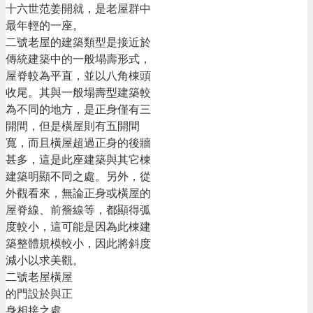
十六世范姜開就，是老屋群中
最年輕的一座。
二號老屋的建築類型是接近於
傳統建築中的一般塌壽形式，
屋脊較為平直，並以八角棟頭
收尾。其與一般塌壽型建築較
為不同的地方，是正身僅有三
開間，但是橫屋則有五開間
寬，而且橫屋超過正身的後牆
甚多，這是此座建築與其它棟
建築明顯不同之處。另外，從
外觀看來，無論正身或橫屋的
屋脊線、前簷線等，都顯得弧
度較小，這可能是因為此棟建
築整體規模較小，因此將斜度
減小以求美觀。
二號老屋橫屋
的門設於與正
身相接之處，