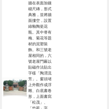
牆在表面加鑲
砌尺磚，形式
典雅，並將牆
面摟空，設置
綠釉陶瓷花
瓶。其中脊有
梅、菊花等題
材的泥塑裝
飾。和三號老
屋相同的，六
號老屋門匾以
貼磁作法貼出
字樣「陶渭流
芳」。窗頭堵
上外觀作成浮
雕、白底書卷
形，上面書寫
「松茂」、
「竹苞」字