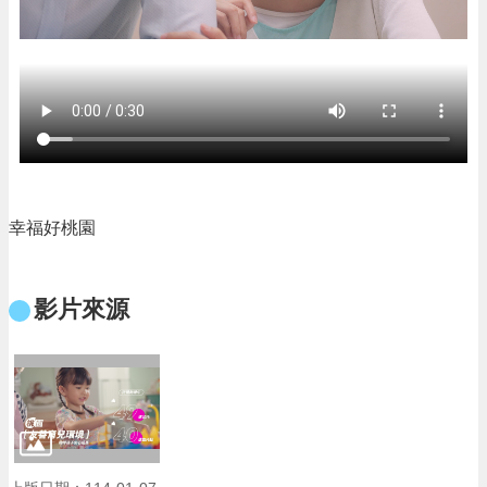
頁
網
站
導
覽
市
政
信
箱
幸福好桃園
常
見
影片來源
問
答
桃
園
市
政
府