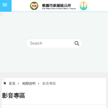
跳到主要內容區塊
市
:::
民
卡
進
階
搜
尋
本
區
介
:::
:::
首頁
相關資料
影音專區
紹
訊
影音專區
息
公