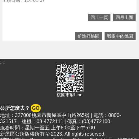
上版日期：114-01-07
隱
私
回上一頁
回最上面
權
政
策
前進好桃園
我眼中的桃園
政
府
網
:::
站
資
料
開
放
桃園市府Line
宣
告
公所怎麼去？
GO
地址：327008桃園市新屋區中山路265號 | 電話：0800-
網
321517、總機：03-4772111 | 傳真：(03)4772100
站
服務時間：星期一至五 上午8:00至下午5:00
安
新屋區公所版權所有 © 2023. All rights reserved.
全