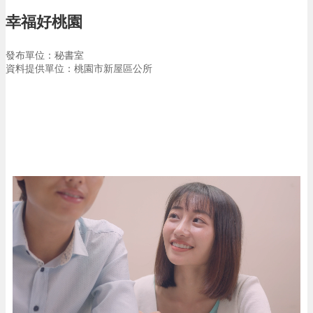
告
幸福好桃園
生
活
發布單位：秘書室
便
資料提供單位：桃園市新屋區公所
民
資
訊
機
關
通
訊
錄
相
關
資
料
回
首