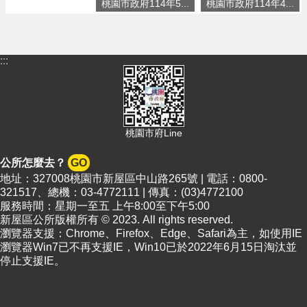
頁
桃園市政府114年5...
桃園市政府114年4...
網
站
導
:::
覽
市
政
信
桃園市府Line
箱
公所怎麼去？
GO
常
地址：327008桃園市新屋區中山路265號 | 電話：0800-
見
321517、總機：03-4772111 | 傳真：(03)4772100
問
服務時間：星期一至五 上午8:00至下午5:00
答
新屋區公所版權所有 © 2023. All rights reserved.
瀏覽器支援：Chrome、Firefox、Edge、Safari為主，如使用IE
桃
瀏覽器Win7已不再支援IE，Win10已於2022年6月15日淘汰並
園
停止支援IE。
市
政
府