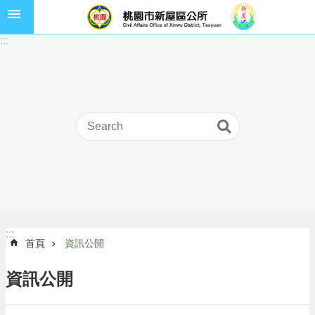
跳到主要內容區塊
市
:::
民
卡
進
階
搜
尋
本
區
介
:::
:::
首頁
資訊公開
紹
訊
資訊公開
息
公