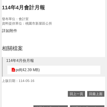
告
114年4月會計月報
生
活
發布單位：會計室
便
資料提供單位：桃園市新屋區公所
民
資
詳如附件
訊
機
相關檔案
關
通
訊
114年4月份月報
錄
pdf(42.39 MB)
相
關
上版日期：114-05-16
資
料
回上一頁
回最上面
回
首