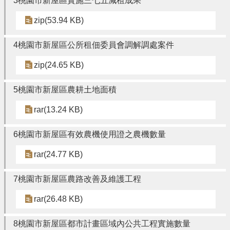
3桃園市新屋區實施三七五減租成果
頁
zip(53.94 KB)
網
站
導
4桃園市新屋區公所租佃委員會調解調處案件
覽
zip(24.65 KB)
市
政
5桃園市新屋區農耕土地面積
信
箱
rar(13.24 KB)
常
6桃園市新屋區有效農機使用證之農機數量
見
問
rar(24.77 KB)
答
桃
7桃園市新屋區農路改善及維護工程
園
rar(26.48 KB)
市
政
府
8桃園市新屋區都市計畫區域內公共工程實施數量