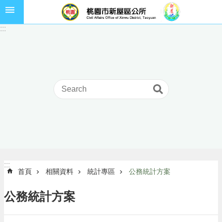
跳到主要內容區塊
市
:::
民
卡
進
階
搜
尋
本
區
介
:::
:::
首頁
相關資料
統計專區
公務統計方案
紹
訊
公務統計方案
息
公