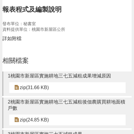
告
報表程式及編製說明
生
活
發布單位：秘書室
便
資料提供單位：桃園市新屋區公所
民
資
詳如附檔
訊
機
相關檔案
關
通
訊
1桃園市新屋區實施耕地三七五減租成果增減原因
錄
zip(31.66 KB)
相
關
2桃園市新屋區實施耕地三七五減租後佃農購買耕地面積
資
戶數
料
zip(24.85 KB)
回
首