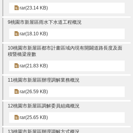
rar(23.14 KB)
隱
私
權
9桃園市新屋區雨水下水道工程概況
政
策
rar(18.10 KB)
政
10桃園市新屋區都市計畫區域內現有開闢道路長度及面
府
積暨橋梁座數
網
站
rar(21.83 KB)
資
料
11桃園市新屋區辦理調解業務概況
開
放
rar(26.59 KB)
宣
告
12桃園市新屋區調解委員組織概況
網
rar(25.65 KB)
站
安
全
13桃園市新屋區辦理調解方式概況