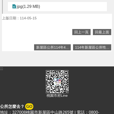
頁
jpg(1.29 MB)
網
站
上版日期：114-05-15
導
覽
回上一頁
回最上面
市
政
信
新屋區公所114年4...
114年新屋區公所性...
箱
常
見
:::
問
答
桃
園
桃園市府Line
市
政
公所怎麼去？
GO
府
地址：327008桃園市新屋區中山路265號 | 電話：0800-