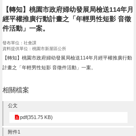
告
【轉知】桃園市政府婦幼發展局檢送114年月
生
經平權推廣行動計畫之「年輕男性短影 音徵
活
便
件活動」一案。
民
資
發布單位：社會課
訊
資料提供單位：桃園市新屋區公所
機
【轉知】桃園市政府婦幼發展局檢送114年月經平權推廣行動
關
計畫之「年輕男性短影 音徵件活動」一案。
通
訊
錄
相關檔案
相
關
資
公文
料
pdf(351.75 KB)
回
首
附件1