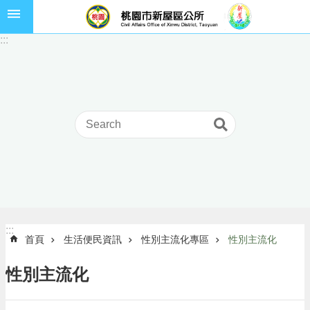
跳到主要內容區塊
市
:::
民
卡
進
階
搜
尋
本
區
介
:::
:::
首頁
生活便民資訊
性別主流化專區
性別主流化
紹
訊
性別主流化
息
公