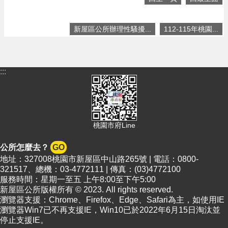
頁
網
新屋區公所辦理性騷擾...
112-115年桃園...
站
導
覽
:::
市
政
信
箱
常
桃園市府Line
見
問
公所怎麼去？
GO
答
地址：327008桃園市新屋區中山路265號 | 電話：0800-
321517、總機：03-4772111 | 傳真：(03)4772100
桃
服務時間：星期一至五 上午8:00至下午5:00
園
新屋區公所版權所有 © 2023. All rights reserved.
市
瀏覽器支援：Chrome、Firefox、Edge、Safari為主，如使用IE
政
瀏覽器Win7已不再支援IE，Win10已於2022年6月15日淘汰並
府
停止支援IE。