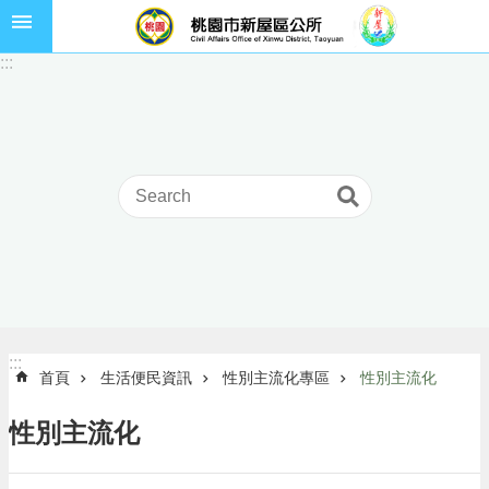
跳到主要內容區塊
市
:::
民
卡
進
階
搜
尋
本
區
介
:::
:::
首頁
生活便民資訊
性別主流化專區
性別主流化
紹
訊
性別主流化
息
公