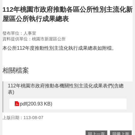
告
112年桃園市政府推動各區公所性別主流化新
生
屋區公所執行成果總表
活
便
民
發布單位：人事室
資
資料提供單位：桃園市新屋區公所
訊
本公所112年度推動性別主流化執行成果總表如附檔。
機
關
通
相關檔案
訊
錄
112年桃園市政府推動各機關性別主流化成果表們(含總
相
表)
關
pdf(200.93 KB)
資
料
上版日期：113-08-07
回
首
回上一頁
回最上面