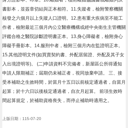
隱
書影本，並簽章切結與正本相符。11.失蹤者，檢附警察機關
私
核發之六個月以上失蹤人口證明。12.患有重大疾病至不能工
權
政
作者，檢附最近三個月內公立醫療機構或經中央衛生主管機關
策
評鑑合格之醫院診斷證明書正本。13.身心障礙者，檢附身心
政
障礙手冊影本。14.服刑中者，檢附三個月內在監證明正本。
府
15.其他證明文件(如買賣契約書、外配居留證、外配及其子女
網
站
入出境證明等)。 (二)申請資料不完備者，新屋區公所得通知
資
料
申請人限期補正；屆期仍未補正者，視同放棄申請。 三、接
開
受本補助之生效時間，於當月十五日以前核定通過者，自當月
放
宣
起算；於十六日以後核定通過者，自次月起算。 前項生效時
告
間起算規定，於補助資格喪失，而停止補助時適用之。
網
站
上版日期：115-07-20
安
全