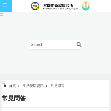
跳到主要內容區塊
市
:::
民
卡
進
階
搜
尋
本
區
介
:::
:::
首頁
生活便民資訊
常見問答
紹
訊
常見問答
息
公