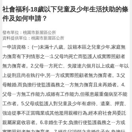
告
社會福利-18歲以下兒童及少年生活扶助的條
生
件及如何申請？
活
便
民
發布單位：桃園市新屋區公所
資
資料提供單位：桃園市新屋區公所
訊
一申請資格： (一)未滿十八歲、設籍本區之兒童少年,家庭無
機
力撫育有下列情形之ㄧ:1.父母均死亡而監護人或實際照顧者
關
無力撫育者。2.父母ㄧ方死亡、失蹤達六個月以上或處ㄧ年以
通
訊
上徒刑且尚在執行中,另ㄧ方或實際照顧者無力撫育者。3.父
錄
母離婚,而負擔行使監護義務之ㄧ方無力撫育且未再婚者。4.
相
父母ㄧ方無工作能力,或雖有工作能力,但罹患嚴重傷病至不能
關
資
工作者。5.父母或監護人對兒童及少年有虐待、遺棄、押賣、
料
強迫從事不正當職業或其他濫用親權行為,經本府社會局委託
回
親屬家庭收容者。6.非婚生子女,負擔行使監護義務之ㄧ方或
首
實際照顧者無力撫育者。7.經生父認領之非婚生子女,負擔行