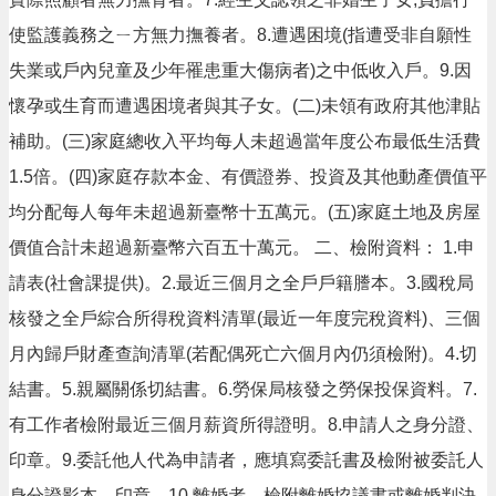
頁
使監護義務之ㄧ方無力撫養者。8.遭遇困境(指遭受非自願性
網
失業或戶內兒童及少年罹患重大傷病者)之中低收入戶。9.因
站
導
懷孕或生育而遭遇困境者與其子女。(二)未領有政府其他津貼
覽
補助。(三)家庭總收入平均每人未超過當年度公布最低生活費
市
1.5倍。(四)家庭存款本金、有價證券、投資及其他動產價值平
政
信
均分配每人每年未超過新臺幣十五萬元。(五)家庭土地及房屋
箱
價值合計未超過新臺幣六百五十萬元。 二、檢附資料： 1.申
常
請表(社會課提供)。2.最近三個月之全戶戶籍謄本。3.國稅局
見
核發之全戶綜合所得稅資料清單(最近一年度完稅資料)、三個
問
答
月內歸戶財產查詢清單(若配偶死亡六個月內仍須檢附)。4.切
桃
結書。5.親屬關係切結書。6.勞保局核發之勞保投保資料。7.
園
有工作者檢附最近三個月薪資所得證明。8.申請人之身分證、
市
政
印章。9.委託他人代為申請者，應填寫委託書及檢附被委託人
府
身分證影本、印章。10.離婚者，檢附離婚協議書或離婚判決