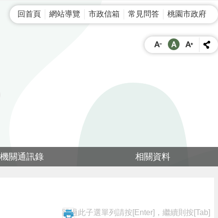
回首頁
網站導覽
市政信箱
常見問答
桃園市政府
機關通訊錄
相關資料
跳過此子選單列請按[Enter]，繼續則按[Tab]