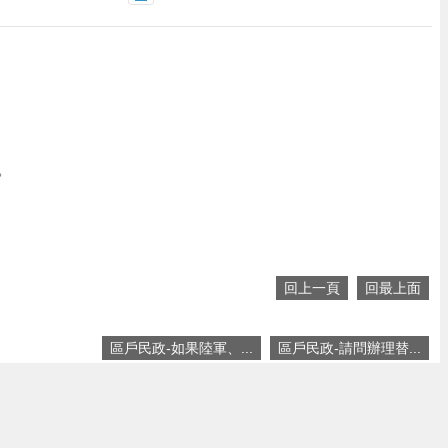
。
回上一頁
回最上面
區戶民政-如果陸軍、...
區戶民政-請問辦理替...