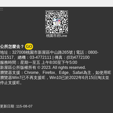
頁
:::
網
站
導
覽
桃園市府Line
市
政
公所怎麼去？
GO
信
箱
地址：327008桃園市新屋區中山路265號 | 電話：0800-
321517、總機：03-4772111 | 傳真：(03)4772100
常
服務時間：星期一至五 上午8:00至下午5:00
見
新屋區公所版權所有 © 2023. All rights reserved.
問
瀏覽器支援：Chrome、Firefox、Edge、Safari為主，如使用IE
瀏覽器Win7已不再支援IE，Win10已於2022年6月15日淘汰並
答
停止支援IE。
桃
園
市
政
更新日期
115-08-07
府