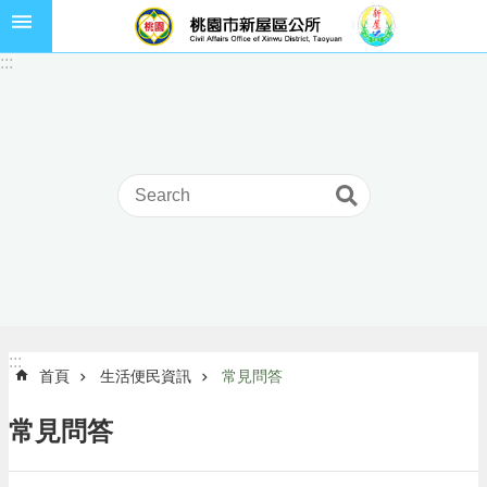
跳到主要內容區塊
市
:::
民
卡
進
階
搜
尋
本
區
介
:::
:::
首頁
生活便民資訊
常見問答
紹
訊
常見問答
息
公