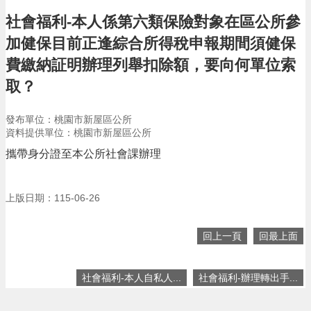
告
社會福利-本人係第六類保險對象在區公所參
生
加健保目前正逢綜合所得稅申報期間須健保
活
便
費繳納証明辦理列舉扣除額，要向何單位索
民
取？
資
訊
發布單位：桃園市新屋區公所
機
資料提供單位：桃園市新屋區公所
關
攜帶身分證至本公所社會課辦理
通
訊
錄
上版日期：115-06-26
相
關
回上一頁
回最上面
資
料
社會福利-本人自私人...
社會福利-辦理轉出手...
回
首