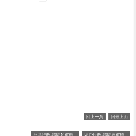
回上一頁
回最上面
公共行政-請問如何申...
區戶民政-請問要何時...