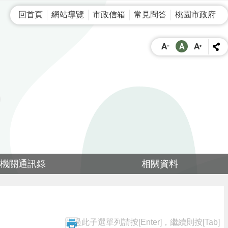
回首頁
網站導覽
市政信箱
常見問答
桃園市政府
機關通訊錄
相關資料
跳過此子選單列請按[Enter]，繼續則按[Tab]