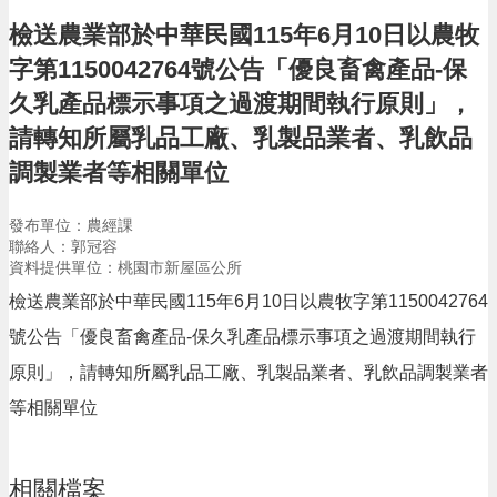
告
檢送農業部於中華民國115年6月10日以農牧
生
字第1150042764號公告「優良畜禽產品-保
活
便
久乳產品標示事項之過渡期間執行原則」，
民
請轉知所屬乳品工廠、乳製品業者、乳飲品
資
訊
調製業者等相關單位
機
關
發布單位：農經課
聯絡人：郭冠容
通
資料提供單位：桃園市新屋區公所
訊
錄
檢送農業部於中華民國115年6月10日以農牧字第1150042764
號公告「優良畜禽產品-保久乳產品標示事項之過渡期間執行
相
關
原則」，請轉知所屬乳品工廠、乳製品業者、乳飲品調製業者
資
料
等相關單位
回
首
相關檔案