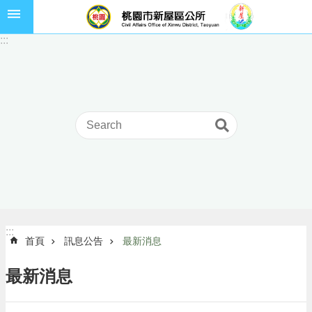
跳到主要內容區塊
市
:::
民
卡
進
階
搜
尋
本
區
介
:::
:::
首頁
訊息公告
最新消息
紹
訊
最新消息
息
公