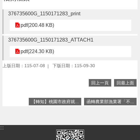
頁
376735600G_1150171283_print
網
站
pdf(200.48 KB)
導
覽
376735600G_1150171283_ATTACH1
市
pdf(224.30 KB)
政
信
箱
上版日期：115-07-08
下版日期：115-09-30
常
回上一頁
回最上面
見
問
答
【轉知】桃園市政府就...
函轉農業部漁業署「不...
桃
園
市
:::
政
府