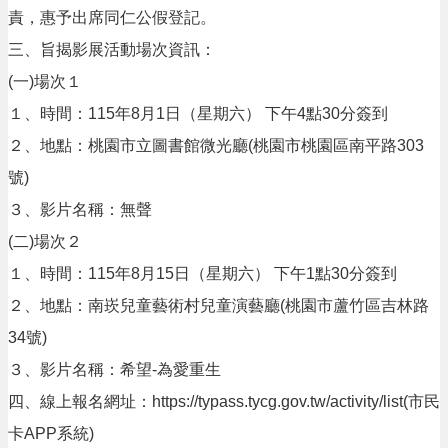
頁
責，惠予出席同仁公假登記。
網
三、旨揭影展活動場次資訊：
站
(一)場次１
導
覽
１、時間：115年8月1日（星期六） 下午4點30分簽到
市
２、地點：桃園市立圖書館微光廳(桃園市桃園區南平路303
政
號)
信
箱
３、影片名稱：無聲
(二)場次２
常
見
１、時間：115年8月15日（星期六） 下午1點30分簽到
問
２、地點：南崁兒童藝術村兒童演藝廳(桃園市蘆竹區吉林路
答
34號)
桃
園
３、影片名稱：希望-為愛重生
市
四、線上報名網址：https://typass.tycg.gov.tw/activity/list(市民
政
府
卡APP系統)