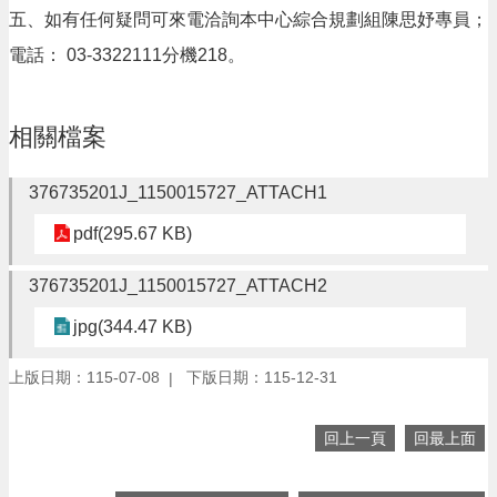
五、如有任何疑問可來電洽詢本中心綜合規劃組陳思妤專員；
隱
私
電話： 03-3322111分機218。
權
政
策
相關檔案
政
府
376735201J_1150015727_ATTACH1
網
pdf(295.67 KB)
站
資
料
376735201J_1150015727_ATTACH2
開
jpg(344.47 KB)
放
宣
告
上版日期：115-07-08
下版日期：115-12-31
網
回上一頁
回最上面
站
安
全