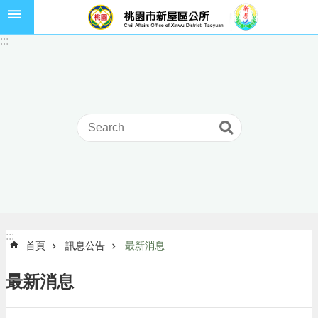
跳到主要內容區塊
市
:::
民
卡
進
階
搜
尋
本
區
介
:::
:::
首頁
訊息公告
最新消息
紹
訊
最新消息
息
公