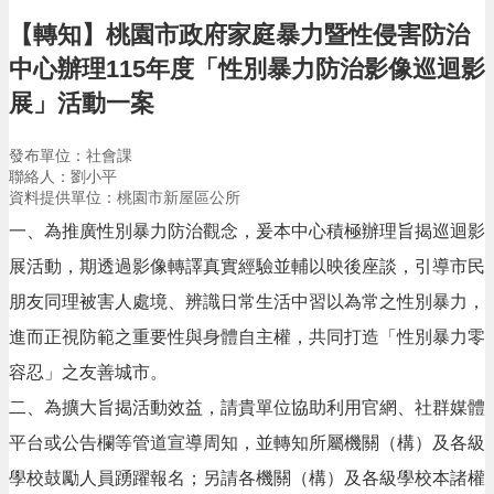
告
【轉知】桃園市政府家庭暴力暨性侵害防治
生
中心辦理115年度「性別暴力防治影像巡迴影
活
便
展」活動一案
民
資
發布單位：社會課
訊
聯絡人：劉小平
資料提供單位：桃園市新屋區公所
機
關
一、為推廣性別暴力防治觀念，爰本中心積極辦理旨揭巡迴影
通
展活動，期透過影像轉譯真實經驗並輔以映後座談，引導市民
訊
錄
朋友同理被害人處境、辨識日常生活中習以為常之性別暴力，
相
進而正視防範之重要性與身體自主權，共同打造「性別暴力零
關
容忍」之友善城市。
資
料
二、為擴大旨揭活動效益，請貴單位協助利用官網、社群媒體
平台或公告欄等管道宣導周知，並轉知所屬機關（構）及各級
回
首
學校鼓勵人員踴躍報名；另請各機關（構）及各級學校本諸權