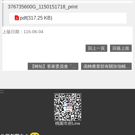
頁
376735600G_1150151718_print
網
pdf(317.25 KB)
站
導
上版日期：115-06-04
覽
市
回上一頁
回最上面
政
信
箱
【轉知】客家委員會「...
函轉農業部有關加強輔...
常
見
問
:::
答
桃
園
市
政
桃園市府Line
府