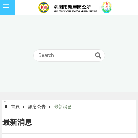
跳到主要內容區塊
市
:::
民
卡
進
階
搜
尋
本
區
介
:::
:::
首頁
訊息公告
最新消息
紹
訊
最新消息
息
公