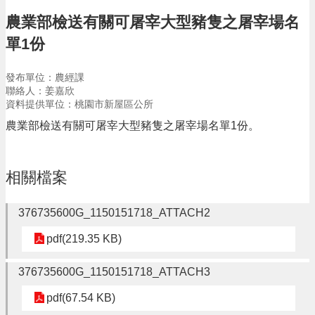
告
農業部檢送有關可屠宰大型豬隻之屠宰場名
生
單1份
活
便
民
發布單位：農經課
資
聯絡人：姜嘉欣
訊
資料提供單位：桃園市新屋區公所
農業部檢送有關可屠宰大型豬隻之屠宰場名單1份。
機
關
通
訊
相關檔案
錄
376735600G_1150151718_ATTACH2
相
關
pdf(219.35 KB)
資
料
376735600G_1150151718_ATTACH3
回
pdf(67.54 KB)
首