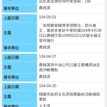
品生產追溯管理作業規範」1份
政
農經課
策
104-05-01
「休閒農業輔導管理辦法」部分條
文，業經本會於中華民國104年4月28
日以農輔字第1040022212A號令修正
發布施行
農經課
104-04-27
農糧署與中油公司已建立農機用油交
易沖帳機制
農經課
104-04-20
桃園市政府文化局視覺藝術活動補助
要點
人文課