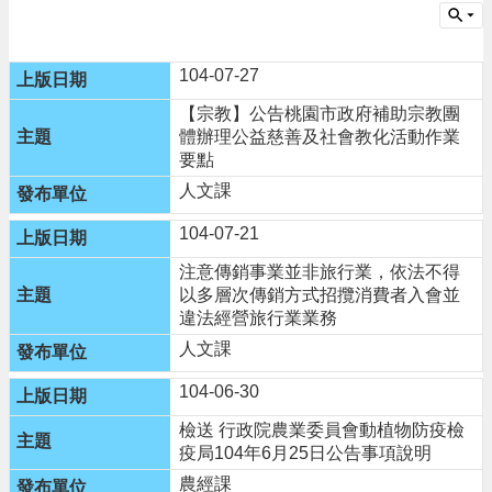
告
生
活
104-07-27
便
民
【宗教】公告桃園市政府補助宗教團
資
體辦理公益慈善及社會教化活動作業
訊
要點
人文課
機
關
104-07-21
通
訊
注意傳銷事業並非旅行業，依法不得
錄
以多層次傳銷方式招攬消費者入會並
違法經營旅行業業務
相
人文課
關
資
104-06-30
料
檢送 行政院農業委員會動植物防疫檢
回
疫局104年6月25日公告事項說明
首
農經課