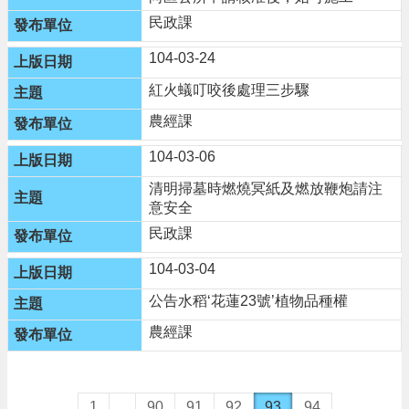
民政課
104-03-24
紅火蟻叮咬後處理三步驟
農經課
104-03-06
清明掃墓時燃燒冥紙及燃放鞭炮請注
意安全
民政課
104-03-04
公告水稻‘花蓮23號’植物品種權
農經課
1
...
90
91
92
93
94