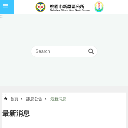
跳到主要內容區塊
市
:::
民
卡
進
階
搜
尋
本
區
介
:::
:::
首頁
訊息公告
最新消息
紹
訊
最新消息
息
公