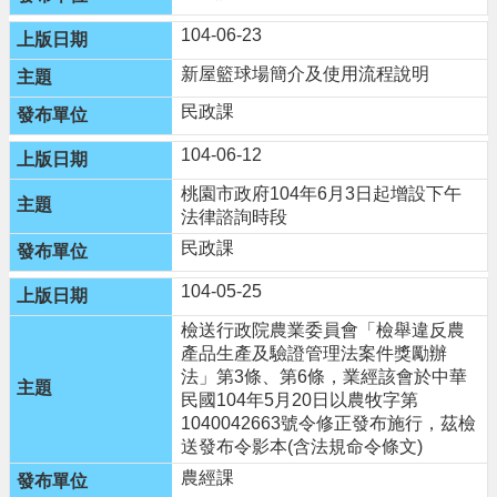
頁
104-06-23
網
站
新屋籃球場簡介及使用流程說明
導
民政課
覽
104-06-12
市
政
桃園市政府104年6月3日起增設下午
信
法律諮詢時段
箱
民政課
常
104-05-25
見
問
檢送行政院農業委員會「檢舉違反農
答
產品生產及驗證管理法案件獎勵辦
法」第3條、第6條，業經該會於中華
桃
民國104年5月20日以農牧字第
園
1040042663號令修正發布施行，茲檢
市
送發布令影本(含法規命令條文)
政
農經課
府