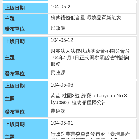
104-05-21
隱
私
殯葬禮儀低音量 環境品質新氣象
權
民政課
政
策
104-05-12
政
財團法人法律扶助基金會桃園分會於
府
104年5月1日正式開辦電話法律諮詢
網
服務
站
資
民政課
料
104-05-06
開
放
萵苣-桃園3號-綠寶（Taoyuan No.3-
宣
Lyubao）植物品種權公告
告
農經課
網
104-05-01
站
安
行政院農業委員會發布令「臺灣農產
全